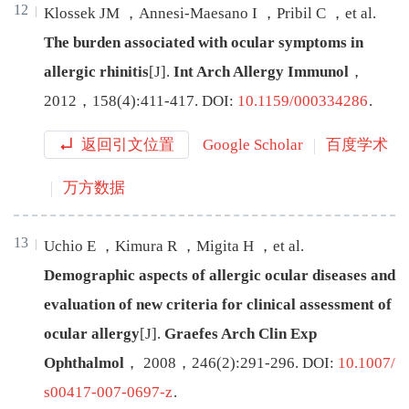
12
Klossek
JM
，
Annesi-Maesano
I
，
Pribil
C
，
et al
.
The burden associated with ocular symptoms in
allergic rhinitis
[J
]
.
Int Arch Allergy Immunol
，
2012
，
158
(
4
):
411
-
417
.
DOI:
10.1159/000334286
.
返回引文位置
Google Scholar
百度学术
万方数据
13
Uchio
E
，
Kimura
R
，
Migita
H
，
et al
.
Demographic aspects of allergic ocular diseases and
evaluation of new criteria for clinical assessment of
ocular allergy
[J
]
.
Graefes Arch Clin Exp
Ophthalmol
，
2008
，
246
(
2
):
291
-
296
.
DOI:
10.1007/
s00417-007-0697-z
.