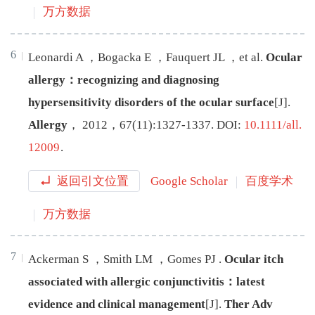
万方数据
6
Leonardi
A
，
Bogacka
E
，
Fauquert
JL
，
et al
.
Ocular
allergy：recognizing and diagnosing
hypersensitivity disorders of the ocular surface
[J
]
.
Allergy
，
2012
，
67
(
11
):
1327
-
1337
.
DOI:
10.1111/all.
12009
.
返回引文位置
Google Scholar
百度学术
万方数据
7
Ackerman
S
，
Smith
LM
，
Gomes
PJ
.
Ocular itch
associated with allergic conjunctivitis：latest
evidence and clinical management
[J
]
.
Ther Adv