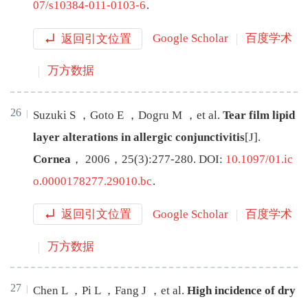
07/s10384-011-0103-6
.
返回引文位置
Google Scholar
百度学术
万方数据
26
Suzuki
S
，
Goto
E
，
Dogru
M
，
et al
.
Tear film lipid
layer alterations in allergic conjunctivitis
[J
]
.
Cornea
，
2006
，
25
(
3
):
277
-
280
.
DOI:
10.1097/01.ic
o.0000178277.29010.bc
.
返回引文位置
Google Scholar
百度学术
万方数据
27
Chen
L
，
Pi
L
，
Fang
J
，
et al
.
High incidence of dry