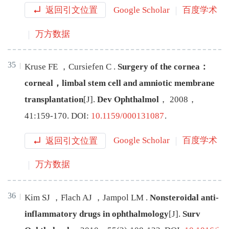
返回引文位置
Google Scholar
百度学术
万方数据
35
Kruse
FE
，
Cursiefen
C
.
Surgery of the cornea：
corneal，limbal stem cell and amniotic membrane
transplantation
[J
]
.
Dev Ophthalmol
，
2008
，
41
:
159
-
170
.
DOI:
10.1159/000131087
.
返回引文位置
Google Scholar
百度学术
万方数据
36
Kim
SJ
，
Flach
AJ
，
Jampol
LM
.
Nonsteroidal anti-
inflammatory drugs in ophthalmology
[J
]
.
Surv