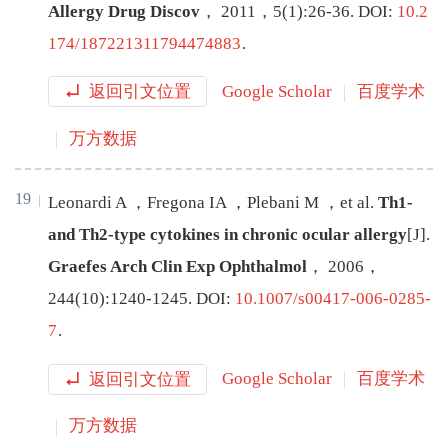
Allergy Drug Discov
，
2011
，
5
(
1
):
26
-
36
.
DOI:
10.2
174/187221311794474883
.
返回引文位置
Google Scholar
百度学术
万方数据
19
Leonardi
A
，
Fregona
IA
，
Plebani
M
，
et al
.
Th1-
and Th2-type cytokines in chronic ocular allergy
[J
]
.
Graefes Arch Clin Exp Ophthalmol
，
2006
，
244
(
10
):
1240
-
1245
.
DOI:
10.1007/s00417-006-0285-
7
.
返回引文位置
Google Scholar
百度学术
万方数据