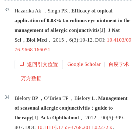
33
Hazarika
Ak
，
Singh
PK
.
Efficacy of topical
application of 0.03% tacrolimus eye ointment in the
management of allergic conjunctivitis
[J
]
.
J Nat
Sci，Biol Med
，
2015
，
6
(
3
):
10
-
12
.
DOI:
10.4103/09
76-9668.166051
.
返回引文位置
Google Scholar
百度学术
万方数据
34
Bielory
BP
，
O’Brien
TP
，
Bielory
L
.
Management
of seasonal allergic conjunctivitis：guide to
therapy
[J
]
.
Acta Ophthalmol
，
2012
，
90
(
5
):
399
-
407
.
DOI:
10.1111/j.1755-3768.2011.02272.x
.