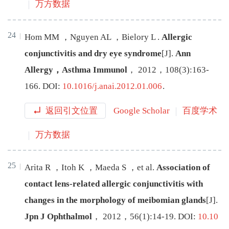
万方数据
24
Hom
MM
，
Nguyen
AL
，
Bielory
L
.
Allergic
conjunctivitis and dry eye syndrome
[J
]
.
Ann
Allergy，Asthma Immunol
，
2012
，
108
(
3
):
163
-
166
.
DOI:
10.1016/j.anai.2012.01.006
.
返回引文位置
Google Scholar
百度学术
万方数据
25
Arita
R
，
Itoh
K
，
Maeda
S
，
et al
.
Association of
contact lens-related allergic conjunctivitis with
changes in the morphology of meibomian glands
[J
]
.
Jpn J Ophthalmol
，
2012
，
56
(
1
):
14
-
19
.
DOI:
10.10