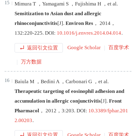
15
Mimura
T
，
Yamagami
S
，
Fujishima
H
，
et al
.
Sensitization to Asian dust and allergic
rhinoconjunctivitis
[J
]
.
Environ Res
，
2014
，
132
:
220
-
225
.
DOI:
10.1016/j.envres.2014.04.014
.
返回引文位置
Google Scholar
百度学术
万方数据
16
Baiula
M
，
Bedini
A
，
Carbonari
G
，
et al
.
Therapeutic targeting of eosinophil adhesion and
accumulation in allergic conjunctivitis
[J
]
.
Front
Pharmacol
，
2012
，
3
:
203
.
DOI:
10.3389/fphar.201
2.00203
.
返回引文位置
Google Scholar
百度学术