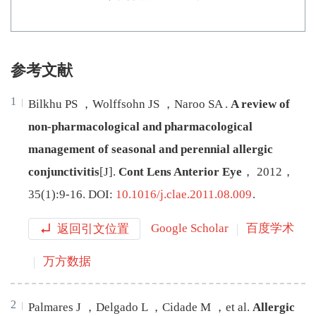
参考文献
1
Bilkhu
PS
，
Wolffsohn
JS
，
Naroo
SA
.
A review of
non-pharmacological and pharmacological
management of seasonal and perennial allergic
conjunctivitis
[J
]
.
Cont Lens Anterior Eye
，
2012
，
35
(
1
):
9
-
16
.
DOI:
10.1016/j.clae.2011.08.009
.
返回引文位置
Google Scholar
百度学术
万方数据
2
Palmares
J
，
Delgado
L
，
Cidade
M
，
et al
.
Allergic