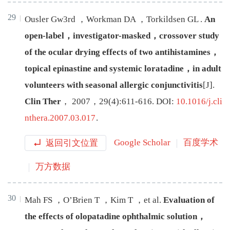
29
Ousler
Gw3rd
，
Workman
DA
，
Torkildsen
GL
.
An
open-label，investigator-masked，crossover study
of the ocular drying effects of two antihistamines，
topical epinastine and systemic loratadine，in adult
volunteers with seasonal allergic conjunctivitis
[J
]
.
Clin Ther
，
2007
，
29
(
4
):
611
-
616
.
DOI:
10.1016/j.cli
nthera.2007.03.017
.
返回引文位置
Google Scholar
百度学术
万方数据
30
Mah
FS
，
O’Brien
T
，
Kim
T
，
et al
.
Evaluation of
the effects of olopatadine ophthalmic solution，