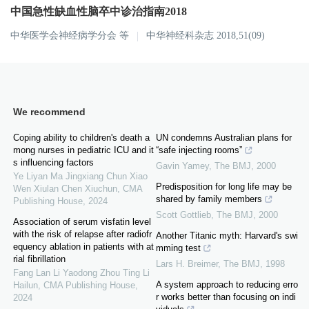
中国急性缺血性脑卒中诊治指南2018
中华医学会神经病学分会
等
中华神经科杂志 2018,51(09)
We recommend
Coping ability to children's death a
UN condemns Australian plans for
mong nurses in pediatric ICU and it
“safe injecting rooms”
s influencing factors
Gavin Yamey
,
The BMJ
,
2000
Ye Liyan Ma Jingxiang Chun Xiao
Predisposition for long life may be
Wen Xiulan Chen Xiuchun
,
CMA
shared by family members
Publishing House
,
2024
Scott Gottlieb
,
The BMJ
,
2000
Association of serum visfatin level
with the risk of relapse after radiofr
Another Titanic myth: Harvard's swi
equency ablation in patients with at
mming test
rial fibrillation
Lars H. Breimer
,
The BMJ
,
1998
Fang Lan Li Yaodong Zhou Ting Li
A system approach to reducing erro
Hailun
,
CMA Publishing House
,
r works better than focusing on indi
2024