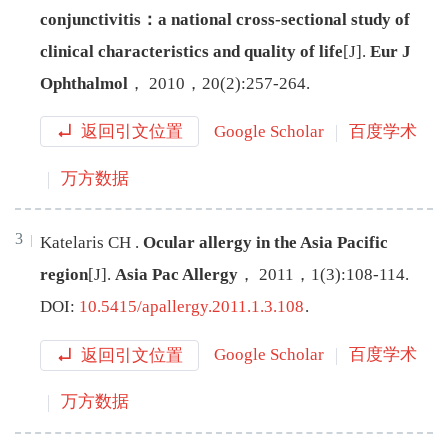
conjunctivitis：a national cross-sectional study of
clinical characteristics and quality of life
[J
]
.
Eur J
Ophthalmol
，
2010
，
20
(
2
):
257
-
264
.
返回引文位置
Google Scholar
百度学术
万方数据
3
Katelaris
CH
.
Ocular allergy in the Asia Pacific
region
[J
]
.
Asia Pac Allergy
，
2011
，
1
(
3
):
108
-
114
.
DOI:
10.5415/apallergy.2011.1.3.108
.
返回引文位置
Google Scholar
百度学术
万方数据