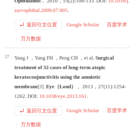
Ophthalmol
，
2010
，
55
(
2
):
108
-
133
.
DOI:
10.1016/j.
survophthal.2009.07.005
.
返回引文位置
Google Scholar
百度学术
万方数据
37
Yang
J
，
Yang
FH
，
Peng
CH
，
et al
.
Surgical
treatment of 32 cases of long-term atopic
keratoconjunctivitis using the amniotic
membrane
[J
]
.
Eye（Lond）
，
2013
，
27
(
11
):
1254
-
1262
.
DOI:
10.1038/eye.2013.161
.
返回引文位置
Google Scholar
百度学术
万方数据