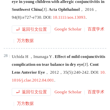
eye in young children with allergic conjunctivitis in
Southwest China
[J
]
.
Acta Ophthalmol
，
2016
，
94
(
8
):
e727
-
e730
.
DOI:
10.1111/aos.13093
.
返回引文位置
Google Scholar
百度学术
万方数据
28
Uchida
H
，
Imanaga
Y
.
Effect of mild conjunctivitis
complication on tear balance in dry eye
[J
]
.
Cont
Lens Anterior Eye
，
2012
，
35
(
5
):
240
-
242
.
DOI:
10.
1016/j.clae.2012.04.001
.
返回引文位置
Google Scholar
百度学术
万方数据