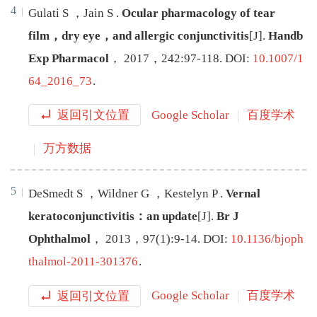
4
Gulati
S
，
Jain
S
.
Ocular pharmacology of tear
film，dry eye，and allergic conjunctivitis
[J
]
.
Handb
Exp Pharmacol
，
2017
，
242
:
97
-
118
.
DOI:
10.1007/1
64_2016_73
.
返回引文位置
Google Scholar
百度学术
万方数据
5
DeSmedt
S
，
Wildner
G
，
Kestelyn
P
.
Vernal
keratoconjunctivitis：an update
[J
]
.
Br J
Ophthalmol
，
2013
，
97
(
1
):
9
-
14
.
DOI:
10.1136/bjoph
thalmol-2011-301376
.
返回引文位置
Google Scholar
百度学术