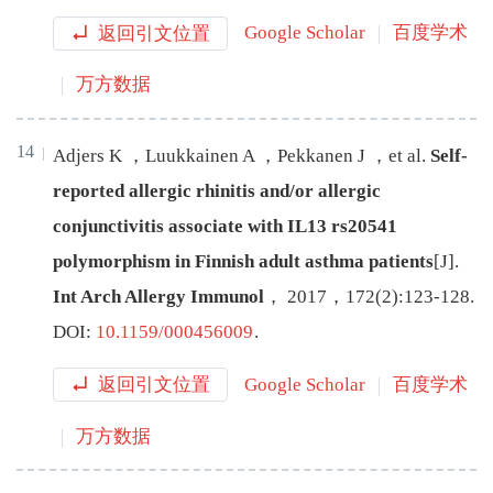
返回引文位置
Google Scholar
百度学术
万方数据
14
Adjers
K
，
Luukkainen
A
，
Pekkanen
J
，
et al
.
Self-
reported allergic rhinitis and/or allergic
conjunctivitis associate with IL13 rs20541
polymorphism in Finnish adult asthma patients
[J
]
.
Int Arch Allergy Immunol
，
2017
，
172
(
2
):
123
-
128
.
DOI:
10.1159/000456009
.
返回引文位置
Google Scholar
百度学术
万方数据