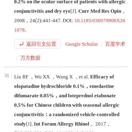
0.2% on the ocular surface of patients with allergic
conjunctivitis and dry eye
[J
]
.
Curr Med Res Opin
，
2008
，
24
(
2
):
441
-
447
.
DOI:
10.1185/030079908X26
1078
.
返回引文位置
Google Scholar
百度学术
万方数据
31
Liu
RF
，
Wu
XX
，
Wang
X
，
et al
.
Efficacy of
olopatadine hydrochloride 0.1%，emedastine
difumarate 0.05%，and loteprednol etabonate
0.5% for Chinese children with seasonal allergic
conjunctivitis：a randomized vehicle-controlled
study
[J
]
.
Int Forum Allergy Rhinol
，
2017
，