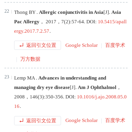
22
Thong
BY
.
Allergic conjunctivitis in Asia
[J
]
.
Asia
Pac Allergy
，
2017
，
7
(
2
):
57
-
64
.
DOI:
10.5415/apall
ergy.2017.7.2.57
.
返回引文位置
Google Scholar
百度学术
万方数据
23
Lemp
MA
.
Advances in understanding and
managing dry eye disease
[J
]
.
Am J Ophthalmol
，
2008
，
146
(
3
):
350
-
356
.
DOI:
10.1016/j.ajo.2008.05.0
16
.
返回引文位置
Google Scholar
百度学术