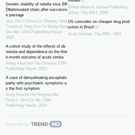
viduals
Genetic stability of rubella virus BR
British Medical Journal Publishing
DⅡattenuated strain after successiv
Group
,
The BMJ
,
2000
e passage
Jian Zhe Li Xinna Liu Shuang Yang
US concedes on cheaper drug prod
Tianshi Li Yang Sun Ya Wang Gang
uction in Brazil
Qiu Mei
,
CMA Publishing House
,
Scott Gottlieb
,
The BMJ
,
2001
2024
A cohort study of the effects of de
mentia and dependence on the thre
e-month outcome of acute stroke
Wang Xiaochen Tao Dongxia
,
CMA
Publishing House
,
2022
A case of demyelinating encephalo
pathy with psychiatric symptoms a
s the first symptom
Song Shasha Ou Hongxia Mei
Feng Li Jijun Liu Na
,
CMA
Publishing House
,
2024
Powered by