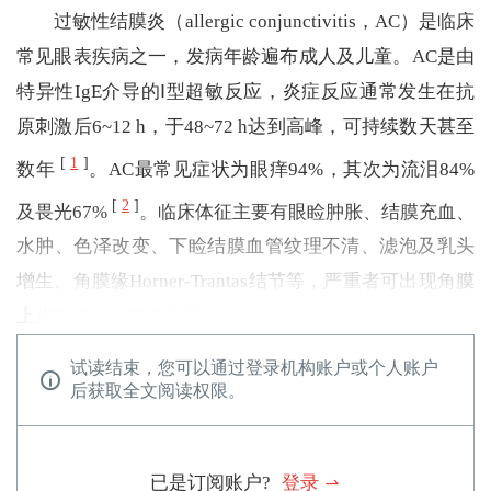
过敏性结膜炎（allergic conjunctivitis，AC）是临床
常见眼表疾病之一，发病年龄遍布成人及儿童。AC是由
特异性IgE介导的Ⅰ型超敏反应，炎症反应通常发生在抗
原刺激后6~12 h，于48~72 h达到高峰，可持续数天甚至
[
1
]
数年
。AC最常见症状为眼痒94%，其次为流泪84%
[
2
]
及畏光67%
。临床体征主要有眼睑肿胀、结膜充血、
水肿、色泽改变、下睑结膜血管纹理不清、滤泡及乳头
增生、角膜缘Horner-Trantas结节等，严重者可出现角膜
上皮损伤、角膜溃疡等。
试读结束，您可以通过登录机构账户或个人账户
后获取全文阅读权限。
已是订阅账户?
登录