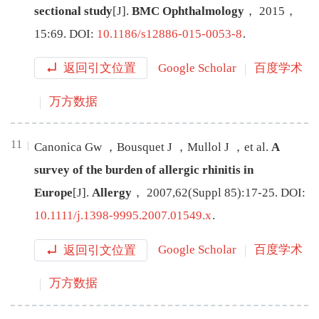
sectional study
[J
]
.
BMC Ophthalmology
，
2015
，
15
:
69
.
DOI:
10.1186/s12886-015-0053-8
.
返回引文位置
Google Scholar
百度学术
万方数据
11
Canonica
Gw
，
Bousquet
J
，
Mullol
J
，
et al
.
A
survey of the burden of allergic rhinitis in
Europe
[J
]
.
Allergy
，
2007
,
62
(
Suppl 85
):
17
-
25
.
DOI:
10.1111/j.1398-9995.2007.01549.x
.
返回引文位置
Google Scholar
百度学术
万方数据