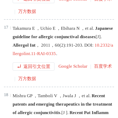
万方数据
17
Takamura
E
，
Uchio
E
，
Ebihara
N
，
et al
.
Japanese
guideline for allergic conjunctival diseases
[J
]
.
Allergol Int
，
2011
，
60
(
2
):
191
-
203
.
DOI:
10.2332/a
llergolint.11-RAI-0335
.
返回引文位置
Google Scholar
百度学术
万方数据
18
Mishra
GP
，
Tamboli
V
，
Jwala
J
，
et al
.
Recent
patents and emerging therapeutics in the treatment
of allergic conjunctivitis
.[J
]
.
Recent Pat Inflamm