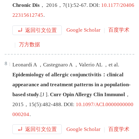
Chronic Dis
，
2016
，
7
(
1
):
52
-
67
.
DOI:
10.1177/20406
22315612745
.
返回引文位置
Google Scholar
百度学术
万方数据
8
Leonardi
A
，
Castegnaro
A
，
Valerio
AL
，
et al
.
Epidemiology of allergic conjunctivitis：clinical
appearance and treatment patterns in a population-
based study
.[J
]
.
Curr Opin Allergy Clin Immunol
，
2015
，
15
(
5
):
482
-
488
.
DOI:
10.1097/ACI.0000000000
000204
.
返回引文位置
Google Scholar
百度学术