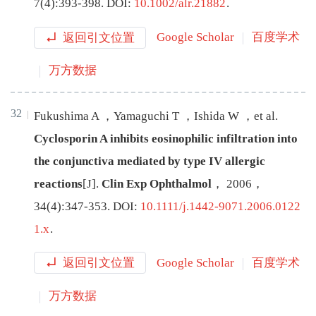
7
(
4
):
393
-
398
.
DOI:
10.1002/alr.21882
.
返回引文位置
Google Scholar
百度学术
万方数据
32
Fukushima
A
，
Yamaguchi
T
，
Ishida
W
，
et al
.
Cyclosporin A inhibits eosinophilic infiltration into
the conjunctiva mediated by type IV allergic
reactions
[J
]
.
Clin Exp Ophthalmol
，
2006
，
34
(
4
):
347
-
353
.
DOI:
10.1111/j.1442-9071.2006.0122
1.x
.
返回引文位置
Google Scholar
百度学术
万方数据