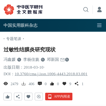
中国实用眼科杂志
专题笔谈
•
•
过敏性结膜炎研究现状
冯鑫媛
李杨佳旎
邓新国
出版日期：
2018
-03
-10
·
DOI：
10.3760/cma.j.issn.1006-4443.2018.03.001
2479
406
0
0
9
1
APP内阅读