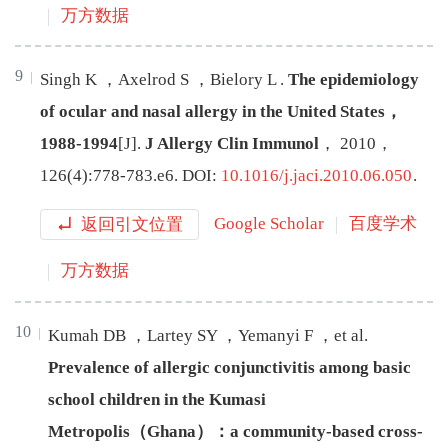
万方数据
9
Singh
K
，
Axelrod
S
，
Bielory
L
.
The epidemiology
of ocular and nasal allergy in the United States，
1988-1994
[J
]
.
J Allergy Clin Immunol
，
2010
，
126
(
4
):
778
-
783.e6
.
DOI:
10.1016/j.jaci.2010.06.050
.
返回引文位置
Google Scholar
百度学术
万方数据
10
Kumah
DB
，
Lartey
SY
，
Yemanyi
F
，
et al
.
Prevalence of allergic conjunctivitis among basic
school children in the Kumasi
Metropolis（Ghana）：a community-based cross-