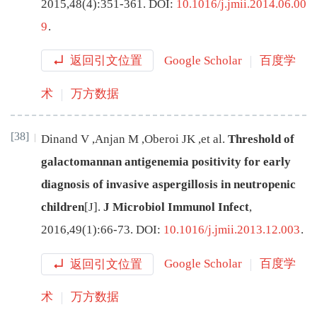
2015
,
48
(
4
):
351
-
361
.
DOI:
10.1016/j.jmii.2014.06.00
9
.
返回引文位置
Google Scholar
百度学
术
万方数据
[38]
Dinand
V
,
Anjan
M
,
Oberoi
JK
,
et al
.
Threshold of
galactomannan antigenemia positivity for early
diagnosis of invasive aspergillosis in neutropenic
children
[J
]
.
J Microbiol Immunol Infect
,
2016
,
49
(
1
):
66
-
73
.
DOI:
10.1016/j.jmii.2013.12.003
.
返回引文位置
Google Scholar
百度学
术
万方数据