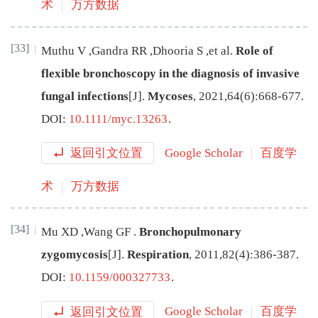
术
万方数据
[33]
Muthu
V
,
Gandra
RR
,
Dhooria
S
,
et al
.
Role of
flexible bronchoscopy in the diagnosis of invasive
fungal infections
[J
]
.
Mycoses
,
2021
,
64
(
6
):
668
-
677
.
DOI:
10.1111/myc.13263
.
返回引文位置
Google Scholar
百度学
术
万方数据
[34]
Mu
XD
,
Wang
GF
.
Bronchopulmonary
zygomycosis
[J
]
.
Respiration
,
2011
,
82
(
4
):
386
-
387
.
DOI:
10.1159/000327733
.
返回引文位置
Google Scholar
百度学