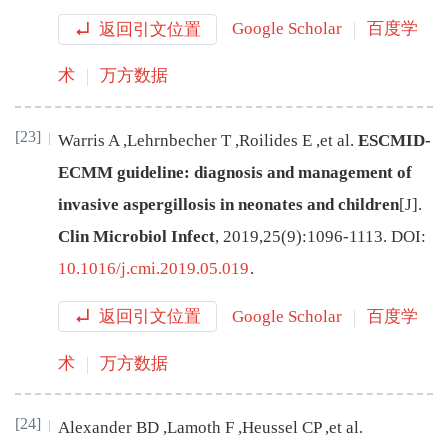
返回引文位置
Google Scholar
百度学
术
万方数据
[23]
Warris
A
,
Lehrnbecher
T
,
Roilides
E
,
et al
.
ESCMID-
ECMM guideline: diagnosis and management of
invasive aspergillosis in neonates and children
[J
]
.
Clin Microbiol Infect
,
2019
,
25
(
9
):
1096
-
1113
.
DOI:
10.1016/j.cmi.2019.05.019
.
返回引文位置
Google Scholar
百度学
术
万方数据
[24]
Alexander
BD
,
Lamoth
F
,
Heussel
CP
,
et al
.