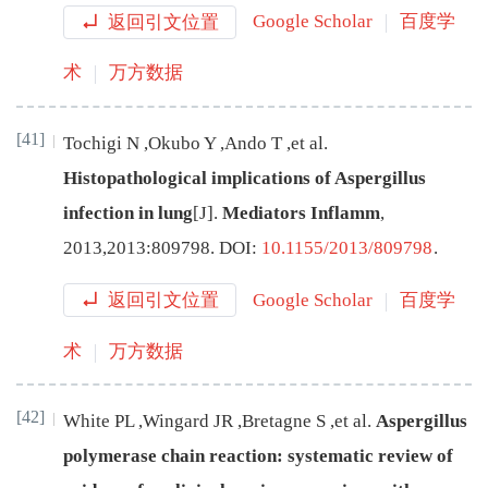
返回引文位置
Google Scholar
百度学
术
万方数据
[41]
Tochigi
N
,
Okubo
Y
,
Ando
T
,
et al
.
Histopathological implications of Aspergillus
infection in lung
[J
]
.
Mediators Inflamm
,
2013
,
2013
:
809798
.
DOI:
10.1155/2013/809798
.
返回引文位置
Google Scholar
百度学
术
万方数据
[42]
White
PL
,
Wingard
JR
,
Bretagne
S
,
et al
.
Aspergillus
polymerase chain reaction: systematic review of