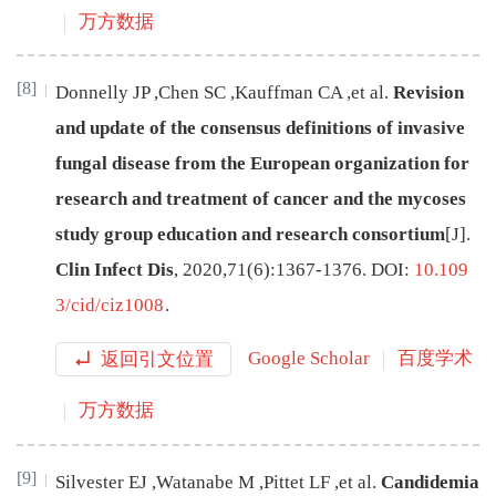
万方数据
[8]
Donnelly
JP
,
Chen
SC
,
Kauffman
CA
,
et al
.
Revision
and update of the consensus definitions of invasive
fungal disease from the European organization for
research and treatment of cancer and the mycoses
study group education and research consortium
[J
]
.
Clin Infect Dis
,
2020
,
71
(
6
):
1367
-
1376
.
DOI:
10.109
3/cid/ciz1008
.
返回引文位置
Google Scholar
百度学术
万方数据
[9]
Silvester
EJ
,
Watanabe
M
,
Pittet
LF
,
et al
.
Candidemia