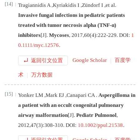
[14]
Tragiannidis
A
,
Kyriakidis
I
,
Zündorf
I
,
et al
.
Invasive fungal infections in pediatric patients
treated with tumor necrosis alpha (TNF-α)
inhibitors
[J
]
.
Mycoses
,
2017
,
60
(
4
):
222
-
229
.
DOI:
1
0.1111/myc.12576
.
返回引文位置
Google Scholar
百度学
术
万方数据
[15]
Yonker
LM
,
Mark
EJ
,
Canapari
CA
.
Aspergilloma in
a patient with an occult congenital pulmonary
airway malformation
[J
]
.
Pediatr Pulmonol
,
2012
,
47
(
3
):
308
-
310
.
DOI:
10.1002/ppul.21538
.