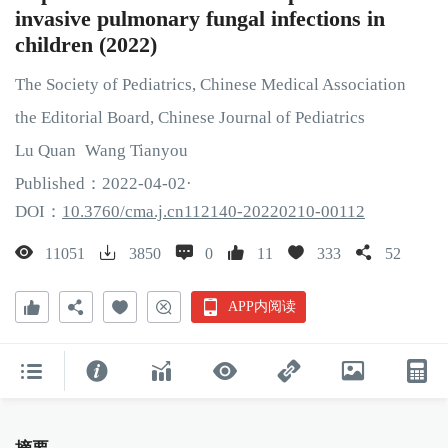
invasive pulmonary fungal infections in
children (2022)
The Society of Pediatrics, Chinese Medical Association
the Editorial Board, Chinese Journal of Pediatrics
Lu
Quan
Wang
Tianyou
Published：
2022
-04
-02
·
DOI：
10.3760/cma.j.cn112140-20220210-00112
11051
3850
0
11
333
52
APP内阅读