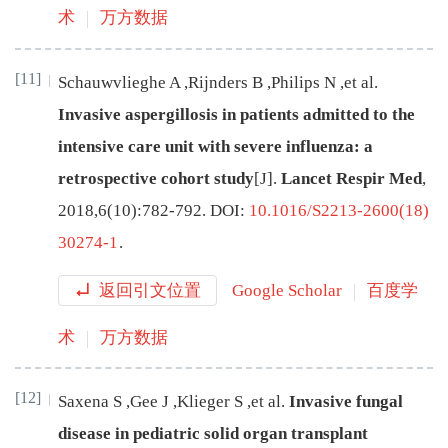
术
万方数据
[11]
Schauwvlieghe
A
,
Rijnders
B
,
Philips
N
,
et al
.
Invasive aspergillosis in patients admitted to the
intensive care unit with severe influenza: a
retrospective cohort study
[J
]
.
Lancet Respir Med
,
2018
,
6
(
10
):
782
-
792
.
DOI:
10.1016/S2213-2600(18)
30274-1
.
返回引文位置
Google Scholar
百度学
术
万方数据
[12]
Saxena
S
,
Gee
J
,
Klieger
S
,
et al
.
Invasive fungal
disease in pediatric solid organ transplant