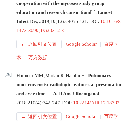
cooperation with the mycoses study group
education and research consortium
[J
]
.
Lancet
Infect Dis
,
2019
,
19
(
12
):
e405
-
e421
.
DOI:
10.1016/S
1473-3099(19)30312-3
.
返回引文位置
Google Scholar
百度学
术
万方数据
[26]
Hammer
MM
,
Madan
R
,
Hatabu
H
.
Pulmonary
mucormycosis: radiologic features at presentation
and over time
[J
]
.
AJR Am J Roentgenol
,
2018
,
210
(
4
):
742
-
747
.
DOI:
10.2214/AJR.17.18792
.
返回引文位置
Google Scholar
百度学