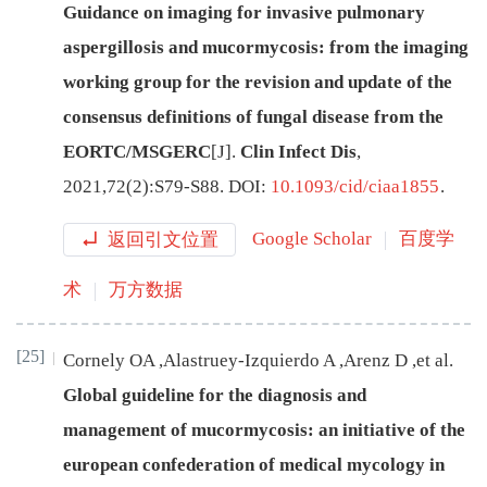
Guidance on imaging for invasive pulmonary
aspergillosis and mucormycosis: from the imaging
working group for the revision and update of the
consensus definitions of fungal disease from the
EORTC/MSGERC
[J
]
.
Clin Infect Dis
,
2021
,
72
(
2
):
S79
-
S88
.
DOI:
10.1093/cid/ciaa1855
.
返回引文位置
Google Scholar
百度学
术
万方数据
[25]
Cornely
OA
,
Alastruey-Izquierdo
A
,
Arenz
D
,
et al
.
Global guideline for the diagnosis and
management of mucormycosis: an initiative of the
european confederation of medical mycology in