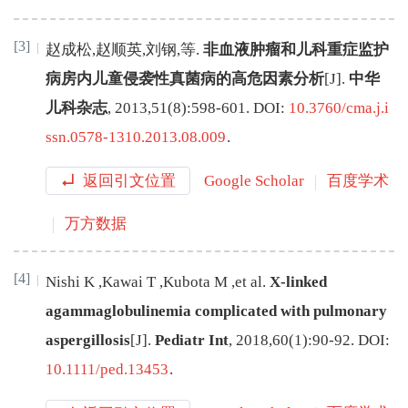
[3]
赵成松
,
赵顺英
,
刘钢
,
等
.
非血液肿瘤和儿科重症监护
病房内儿童侵袭性真菌病的高危因素分析
[J
]
.
中华
儿科杂志
,
2013
,
51
(
8
):
598
-
601
.
DOI:
10.3760/cma.j.i
ssn.0578-1310.2013.08.009
.
返回引文位置
Google Scholar
百度学术
万方数据
[4]
Nishi
K
,
Kawai
T
,
Kubota
M
,
et al
.
X-linked
agammaglobulinemia complicated with pulmonary
aspergillosis
[J
]
.
Pediatr Int
,
2018
,
60
(
1
):
90
-
92
.
DOI:
10.1111/ped.13453
.