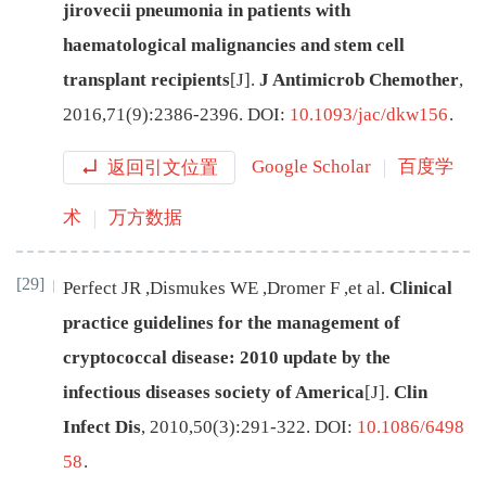
jirovecii pneumonia in patients with
haematological malignancies and stem cell
transplant recipients
[J
]
.
J Antimicrob Chemother
,
2016
,
71
(
9
):
2386
-
2396
.
DOI:
10.1093/jac/dkw156
.
返回引文位置
Google Scholar
百度学
术
万方数据
[29]
Perfect
JR
,
Dismukes
WE
,
Dromer
F
,
et al
.
Clinical
practice guidelines for the management of
cryptococcal disease: 2010 update by the
infectious diseases society of America
[J
]
.
Clin
Infect Dis
,
2010
,
50
(
3
):
291
-
322
.
DOI:
10.1086/6498
58
.