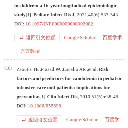
in children: a 16-year longitudinal epidemiologic
study
[J
]
.
Pediatr Infect Dis J
,
2021
,
40
(
6
):
537
-
543
.
DOI:
10.1097/INF.0000000000003082
.
返回引文位置
Google Scholar
百度学术
万方数据
[10]
Zaoutis
TE
,
Prasad
PA
,
Localio
AR
,
et al
.
Risk
factors and predictors for candidemia in pediatric
intensive care unit patients: implications for
prevention
[J
]
.
Clin Infect Dis
,
2010
,
51
(
5
):
e38
-
45
.
DOI:
10.1086/655698
.
返回引文位置
Google Scholar
百度学