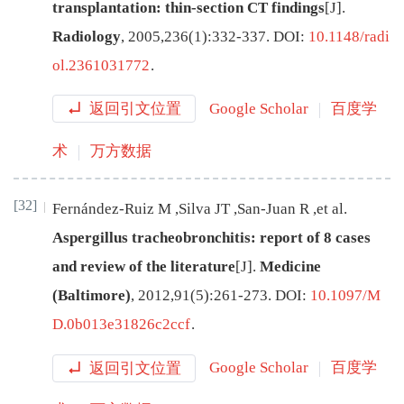
transplantation: thin-section CT findings
[J
]
.
Radiology
,
2005
,
236
(
1
):
332
-
337
.
DOI:
10.1148/radi
ol.2361031772
.
返回引文位置
Google Scholar
百度学
术
万方数据
[32]
Fernández-Ruiz
M
,
Silva
JT
,
San-Juan
R
,
et al
.
Aspergillus tracheobronchitis: report of 8 cases
and review of the literature
[J
]
.
Medicine
(Baltimore)
,
2012
,
91
(
5
):
261
-
273
.
DOI:
10.1097/M
D.0b013e31826c2ccf
.
返回引文位置
Google Scholar
百度学