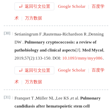
返回引文位置
Google Scholar
百度学
术
万方数据
[30]
Setianingrum
F
,
Rautemaa-Richardson
R
,
Denning
DW
.
Pulmonary cryptococcosis: a review of
pathobiology and clinical aspects
[J
]
.
Med Mycol
,
2019
,
57
(
2
):
133
-
150
.
DOI:
10.1093/mmy/myy086
.
返回引文位置
Google Scholar
百度学
术
万方数据
[31]
Franquet
T
,
Müller
NL
,
Lee
KS
,
et al
.
Pulmonary
candidiasis after hematopoietic stem cell