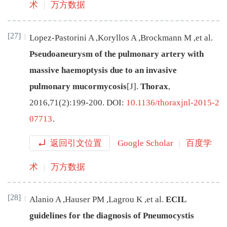
术
万方数据
[27]
Lopez-Pastorini
A
,
Koryllos
A
,
Brockmann
M
,
et al
.
Pseudoaneurysm of the pulmonary artery with
massive haemoptysis due to an invasive
pulmonary mucormycosis
[J
]
.
Thorax
,
2016
,
71
(
2
):
199
-
200
.
DOI:
10.1136/thoraxjnl-2015-2
07713
.
返回引文位置
Google Scholar
百度学
术
万方数据
[28]
Alanio
A
,
Hauser
PM
,
Lagrou
K
,
et al
.
ECIL
guidelines for the diagnosis of Pneumocystis