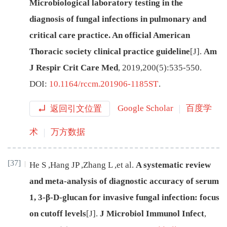
Microbiological laboratory testing in the
diagnosis of fungal infections in pulmonary and
critical care practice. An official American
Thoracic society clinical practice guideline
[J
]
.
Am
J Respir Crit Care Med
,
2019
,
200
(
5
):
535
-
550
.
DOI:
10.1164/rccm.201906-1185ST
.
返回引文位置
Google Scholar
百度学
术
万方数据
[37]
He
S
,
Hang
JP
,
Zhang
L
,
et al
.
A systematic review
and meta-analysis of diagnostic accuracy of serum
1, 3-β-D-glucan for invasive fungal infection: focus
on cutoff levels
[J
]
.
J Microbiol Immunol Infect
,