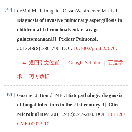
[39]
deMol
M
,
deJongste
JC
,
vanWestreenen
M
,
et al
.
Diagnosis of invasive pulmonary aspergillosis in
children with bronchoalveolar lavage
galactomannan
[J
]
.
Pediatr Pulmonol
,
2013
,
48
(
8
):
789
-
796
.
DOI:
10.1002/ppul.22670
.
返回引文位置
Google Scholar
百度学
术
万方数据
[40]
Guarner
J
,
Brandt
ME
.
Histopathologic diagnosis
of fungal infections in the 21st century
[J
]
.
Clin
Microbiol Rev
,
2011
,
24
(
2
):
247
-
280
.
DOI:
10.1128/
CMR.00053-10
.