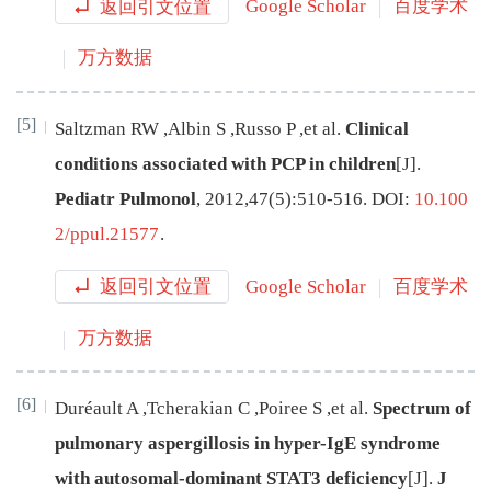
返回引文位置
Google Scholar
百度学术
万方数据
[5]
Saltzman
RW
,
Albin
S
,
Russo
P
,
et al
.
Clinical
conditions associated with PCP in children
[J
]
.
Pediatr Pulmonol
,
2012
,
47
(
5
):
510
-
516
.
DOI:
10.100
2/ppul.21577
.
返回引文位置
Google Scholar
百度学术
万方数据
[6]
Duréault
A
,
Tcherakian
C
,
Poiree
S
,
et al
.
Spectrum of
pulmonary aspergillosis in hyper-IgE syndrome
with autosomal-dominant STAT3 deficiency
[J
]
.
J