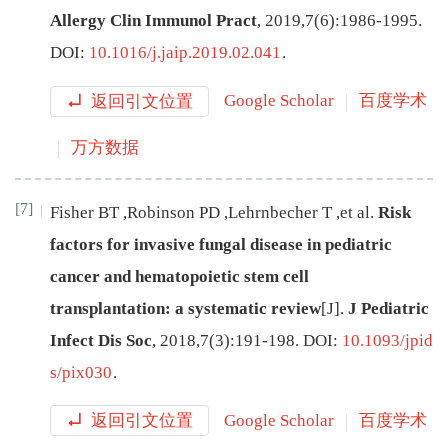
Allergy Clin Immunol Pract
,
2019
,
7
(
6
):
1986
-
1995
.
DOI:
10.1016/j.jaip.2019.02.041
.
返回引文位置
Google Scholar
百度学术
万方数据
[7]
Fisher
BT
,
Robinson
PD
,
Lehrnbecher
T
,
et al
.
Risk
factors for invasive fungal disease in pediatric
cancer and hematopoietic stem cell
transplantation: a systematic review
[J
]
.
J Pediatric
Infect Dis Soc
,
2018
,
7
(
3
):
191
-
198
.
DOI:
10.1093/jpid
s/pix030
.
返回引文位置
Google Scholar
百度学术