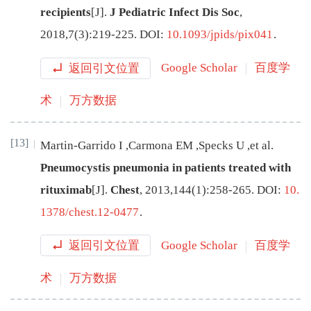
recipients
[J
]
.
J Pediatric Infect Dis Soc
,
2018
,
7
(
3
):
219
-
225
.
DOI:
10.1093/jpids/pix041
.
返回引文位置
Google Scholar
百度学
术
万方数据
[13]
Martin-Garrido
I
,
Carmona
EM
,
Specks
U
,
et al
.
Pneumocystis pneumonia in patients treated with
rituximab
[J
]
.
Chest
,
2013
,
144
(
1
):
258
-
265
.
DOI:
10.
1378/chest.12-0477
.
返回引文位置
Google Scholar
百度学
术
万方数据