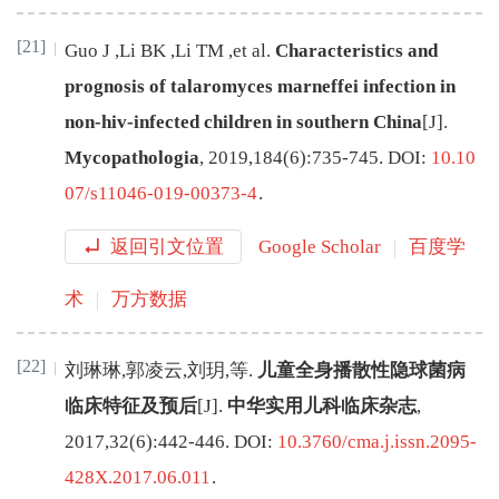
[21]
Guo
J
,
Li
BK
,
Li
TM
,
et al
.
Characteristics and
prognosis of talaromyces marneffei infection in
non-hiv-infected children in southern China
[J
]
.
Mycopathologia
,
2019
,
184
(
6
):
735
-
745
.
DOI:
10.10
07/s11046-019-00373-4
.
返回引文位置
Google Scholar
百度学
术
万方数据
[22]
刘琳琳
,
郭凌云
,
刘玥
,
等
.
儿童全身播散性隐球菌病
临床特征及预后
[J
]
.
中华实用儿科临床杂志
,
2017
,
32
(
6
):
442
-
446
.
DOI:
10.3760/cma.j.issn.2095-
428X.2017.06.011
.