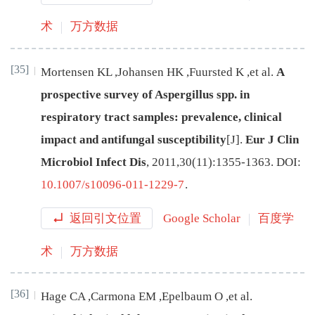
术
万方数据
[35]
Mortensen
KL
,
Johansen
HK
,
Fuursted
K
,
et al
.
A
prospective survey of Aspergillus spp. in
respiratory tract samples: prevalence, clinical
impact and antifungal susceptibility
[J
]
.
Eur J Clin
Microbiol Infect Dis
,
2011
,
30
(
11
):
1355
-
1363
.
DOI:
10.1007/s10096-011-1229-7
.
返回引文位置
Google Scholar
百度学
术
万方数据
[36]
Hage
CA
,
Carmona
EM
,
Epelbaum
O
,
et al
.