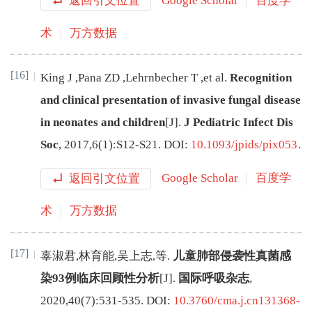
返回引文位置
Google Scholar
百度学
术
万方数据
[16]
King
J
,
Pana
ZD
,
Lehrnbecher
T
,
et al
.
Recognition
and clinical presentation of invasive fungal disease
in neonates and children
[J
]
.
J Pediatric Infect Dis
Soc
,
2017
,
6
(
1
):
S12
-
S21
.
DOI:
10.1093/jpids/pix053
.
返回引文位置
Google Scholar
百度学
术
万方数据
[17]
辜淑君
,
林育能
,
吴上志
,
等
.
儿童肺部侵袭性真菌感
染93例临床回顾性分析
[J
]
.
国际呼吸杂志
,
2020
,
40
(
7
):
531
-
535
.
DOI:
10.3760/cma.j.cn131368-