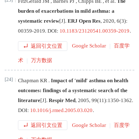
FitzGerald
JM
,
Barnes
PJ
,
Chipps
BE
,
et al
.
The
burden of exacerbations in mild asthma: a
systematic review
[J
]
.
ERJ Open Res
,
2020
,
6
(
3
):
00359
-
2019
.
DOI:
10.1183/23120541.00359-2019
.
返回引文位置
Google Scholar
百度学
术
万方数据
[24]
Chapman
KR
.
Impact of ′mild′ asthma on health
outcomes: findings of a systematic search of the
literature
[J
]
.
Respir Med
,
2005
,
99
(
11
):
1350
-
1362
.
DOI:
10.1016/j.rmed.2005.03.020
.
返回引文位置
Google Scholar
百度学