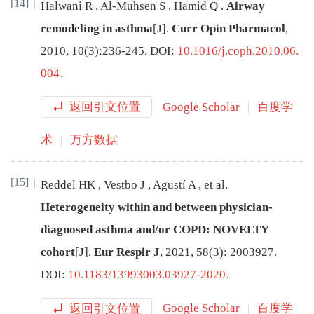
[14]
Halwani
R
,
Al-Muhsen
S
,
Hamid
Q
.
Airway
remodeling in asthma
[J
]
.
Curr Opin Pharmacol
,
2010
,
10
(
3
):
236
-
245
.
DOI:
10.1016/j.coph.2010.06.
004
.
返回引文位置
Google Scholar
百度学
术
万方数据
[15]
Reddel
HK
,
Vestbo
J
,
Agustí
A
,
et al
.
Heterogeneity within and between physician-
diagnosed asthma and/or COPD: NOVELTY
cohort
[J
]
.
Eur Respir J
,
2021
,
58
(
3
):
2003927
.
DOI:
10.1183/13993003.03927-2020
.
返回引文位置
Google Scholar
百度学