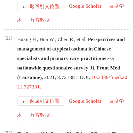
返回引文位置
Google Scholar
百度学
术
万方数据
[22]
Huang
H
,
Hua
W
,
Chen
R
,
et al
.
Perspectives and
management of atypical asthma in Chinese
specialists and primary care practitioners-a
nationwide questionnaire survey
[J
]
.
Front Med
(Lausanne)
,
2021
,
8
:
727381
.
DOI:
10.3389/fmed.20
21.727381
.
返回引文位置
Google Scholar
百度学
术
万方数据
[23]