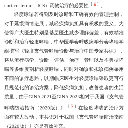
［
4
］
corticosteroid，ICS）药物治疗的必要性
。
轻度哮喘若得到及时诊断和正确有效的管理控制，
对于延缓病情进展，减轻疾病负担具有积极的意义。为
使得广大医生特别是基层医生减少理解偏差，有效精准
诊断和治疗轻度哮喘，中华医学会呼吸病学分会哮喘学
组撰写《轻度支气管哮喘诊断与治疗中国专家共识》，
将从流行病学、诊断、评估、治疗、管理以及不典型哮
喘等多维度剖析轻度哮喘，同时对确诊和拟诊病例采用
不同的诊疗思路，以期临床医生对轻度哮喘采取更可行
且规范化的诊治方案，降低疾病负担，改善患者的生活
质量，由于GINA 2021至GINA 2023相对于我国《支气管
［
5
］
哮喘防治指南（2020版）》
在轻度哮喘的治疗方
面有较大改动，本共识对于我国《支气管哮喘防治指南
（2020版）》亦是有效补充。