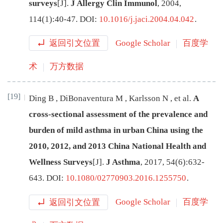
surveys
[J
]
.
J Allergy Clin Immunol
,
2004
,
114
(
1
):
40
-
47
.
DOI:
10.1016/j.jaci.2004.04.042
.
返回引文位置
Google Scholar
百度学
术
万方数据
[19]
Ding
B
,
DiBonaventura
M
,
Karlsson
N
,
et al
.
A
cross-sectional assessment of the prevalence and
burden of mild asthma in urban China using the
2010, 2012, and 2013 China National Health and
Wellness Surveys
[J
]
.
J Asthma
,
2017
,
54
(
6
):
632
-
643
.
DOI:
10.1080/02770903.2016.1255750
.
返回引文位置
Google Scholar
百度学