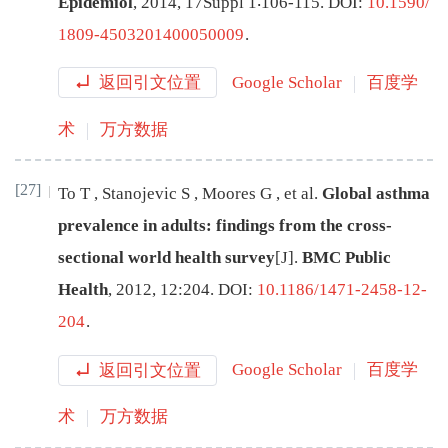
Epidemiol
,
2014
,
17
Suppl 1
∶
106
-
115
.
DOI:
10.1590/
1809-4503201400050009
.
返回引文位置
Google Scholar
百度学
术
万方数据
[27]
To
T
,
Stanojevic
S
,
Moores
G
,
et al
.
Global asthma
prevalence in adults: findings from the cross-
sectional world health survey
[J
]
.
BMC Public
Health
,
2012
,
12
:
204
.
DOI:
10.1186/1471-2458-12-
204
.
返回引文位置
Google Scholar
百度学
术
万方数据