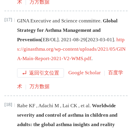
术
万方数据
[17]
GINA Executive and Science committee
.
Global
Strategy for Asthma Management and
Prevention
[EB/OL
]
.
2021-08-29
[
2023-03-01
]
.
http
s://ginasthma.org/wp-content/uploads/2021/05/GIN
A-Main-Report-2021-V2-WMS.pdf
.
返回引文位置
Google Scholar
百度学
术
万方数据
[18]
Rabe
KF
,
Adachi
M
,
Lai
CK
,
et al
.
Worldwide
severity and control of asthma in children and
adults: the global asthma insights and reality