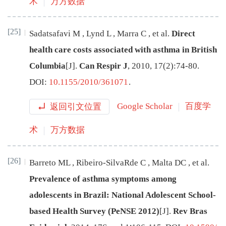
术
万方数据
[25]
Sadatsafavi
M
,
Lynd
L
,
Marra
C
,
et al
.
Direct
health care costs associated with asthma in British
Columbia
[J
]
.
Can Respir J
,
2010
,
17
(
2
):
74
-
80
.
DOI:
10.1155/2010/361071
.
返回引文位置
Google Scholar
百度学
术
万方数据
[26]
Barreto
ML
,
Ribeiro-SilvaRde
C
,
Malta
DC
,
et al
.
Prevalence of asthma symptoms among
adolescents in Brazil: National Adolescent School-
based Health Survey (PeNSE 2012)
[J
]
.
Rev Bras