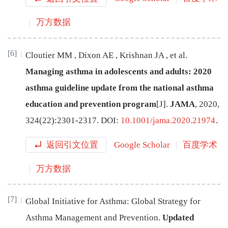
万方数据
[6]
Cloutier
MM
,
Dixon
AE
,
Krishnan
JA
,
et al
.
Managing asthma in adolescents and adults: 2020
asthma guideline update from the national asthma
education and prevention program
[J
]
.
JAMA
,
2020
,
324
(
22
):
2301
-
2317
.
DOI:
10.1001/jama.2020.21974
.
返回引文位置
Google Scholar
百度学术
万方数据
[7]
Global Initiative for Asthma
:
Global Strategy for
Asthma Management and Prevention
.
Updated