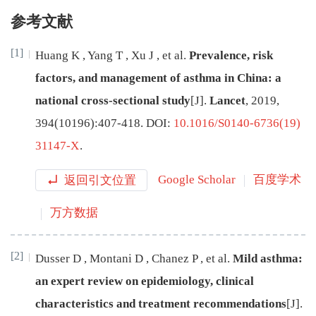
参考文献
[1]
Huang
K
,
Yang
T
,
Xu
J
,
et al
.
Prevalence, risk
factors, and management of asthma in China: a
national cross-sectional study
[J
]
.
Lancet
,
2019
,
394
(
10196
):
407
-
418
.
DOI:
10.1016/S0140-6736(19)
31147-X
.
返回引文位置
Google Scholar
百度学术
万方数据
[2]
Dusser
D
,
Montani
D
,
Chanez
P
,
et al
.
Mild asthma:
an expert review on epidemiology, clinical
characteristics and treatment recommendations
[J
]
.