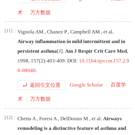
术
万方数据
[11]
Vignola
AM
,
Chanez
P
,
Campbell
AM
,
et al
.
Airway inflammation in mild intermittent and in
persistent asthma
[J
]
.
Am J Respir Crit Care Med
,
1998
,
157
(
2
):
403
-
409
.
DOI:
10.1164/ajrccm.157.2.9
6-08040
.
返回引文位置
Google Scholar
百度学
术
万方数据
[12]
Chetta
A
,
Foresi
A
,
DelDonno
M
,
et al
.
Airways
remodeling is a distinctive feature of asthma and