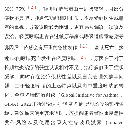
［
2
］
50%~75%
。轻度哮喘患者由于症状较轻，且部分
症状不典型，肺通气功能相对正常，不易受到医生或患
者的重视，导致诊断较为困难，更容易被漏诊、误诊及
误治。轻度哮喘患者在过敏原暴露或呼吸道病毒感染等
［
2
］
诱因后，依然会有严重的急性发作
，甚或死亡。接
［
3
］
近1/3的哮喘死亡发生在轻度哮喘
，原因在于对于
长期抗炎治疗的获益认识相对不足，治疗多侧重于症状
缓解，同时存在治疗依从性差以及自我管理欠缺等问
题。由于轻度哮喘的上述特点以及向中重度哮喘的转
化，全球哮喘防治创议（Global Initiative for Asthma，
GINA）2022开始讨论认为“轻度哮喘”是现阶段的暂行名
称，建议临床使用该术语时，应提醒患者警惕重度急性
发作风险以及使用含吸入性糖皮质激素（inhaled