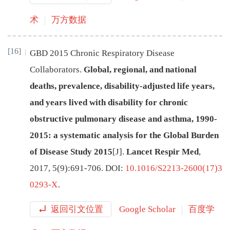
术
万方数据
[16]
GBD 2015 Chronic Respiratory Disease
Collaborators
.
Global, regional, and national
deaths, prevalence, disability-adjusted life years,
and years lived with disability for chronic
obstructive pulmonary disease and asthma, 1990-
2015: a systematic analysis for the Global Burden
of Disease Study 2015
[J
]
.
Lancet Respir Med
,
2017
,
5
(
9
):
691
-
706
.
DOI:
10.1016/S2213-2600(17)3
0293-X
.
返回引文位置
Google Scholar
百度学