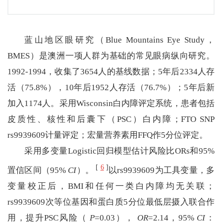
蓝山地区眼研究（Blue Mountains Eye Study，
BMES）是澳洲一项人群为基础的常见眼病纵向研究。
1992-1994，收集了3654人的基线数据；5年后2334人存
活（75.8%），10年后1952人存活（76.7%）；5年后新
加入1174人。采用Wisconsin白内障评定系统，患者包括
皮质性、核性和后囊下（PSC）白内障；FTO SNP
rs9939609计量评定；宏量营养素用FFQ作5分位评定。
采用多变量Logistic回归模型估计风险比ORs和95%
[
6
]
置信区间（95%
CI
）。
以rs9939609为工具变量，多
变量校正后，BMI和任何一类白内障均无关联；
rs9939609次等位基因和蛋白质5分位最低层摄入联合作
用，提升PSC风险（
P
=0.03），
OR
=2.14，95%
CI
：