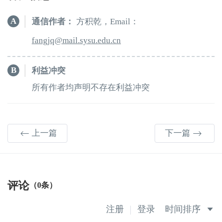
A
通信作者：
方积乾，Email：
qjgnaf
e.usys.liam
ud
nc.
B
利益冲突
所有作者均声明不存在利益冲突
上一篇
下一篇
评论
（0条）
注册
登录
时间排序