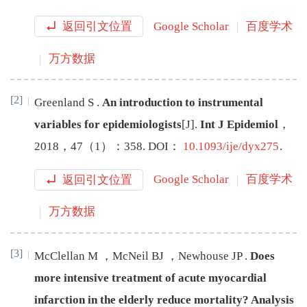
返回引文位置
Google Scholar
百度学术
万方数据
[2]
Greenland
S
.
An introduction to instrumental
variables for epidemiologists
[J
]
.
Int J Epidemiol
，
2018
，
47
（
1
）：
358
.
DOI：
10.1093/ije/dyx275
.
返回引文位置
Google Scholar
百度学术
万方数据
[3]
McClellan
M
，
McNeil
BJ
，
Newhouse
JP
.
Does
more intensive treatment of acute myocardial
infarction in the elderly reduce mortality? Analysis