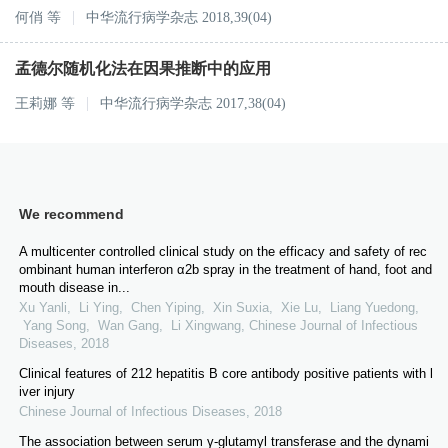
何俏
等
中华流行病学杂志 2018,39(04)
孟德尔随机化法在因果推断中的应用
王莉娜
等
中华流行病学杂志 2017,38(04)
We recommend
A multicenter controlled clinical study on the efficacy and safety of rec
ombinant human interferon α2b spray in the treatment of hand, foot and
mouth disease in...
Xu Yanli, Li Ying, Chen Yiping, Xin Suxia, Xie Lu, Liang Yuedong,
Yang Song, Wan Gang, Li Xingwang
,
Chinese Journal of Infectious
Diseases
,
2018
Clinical features of 212 hepatitis B core antibody positive patients with l
iver injury
Chinese Journal of Infectious Diseases
,
2018
The association between serum γ-glutamyl transferase and the dynami