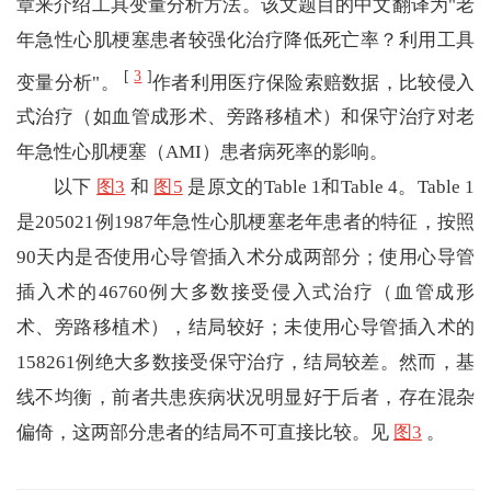
章来介绍工具变量分析方法。该文题目的中文翻译为"老
年急性心肌梗塞患者较强化治疗降低死亡率？利用工具
[
3
]
变量分析"。
作者利用医疗保险索赔数据，比较侵入
式治疗（如血管成形术、旁路移植术）和保守治疗对老
年急性心肌梗塞（AMI）患者病死率的影响。
以下
图3
和
图5
是原文的Table 1和Table 4。Table 1
是205021例1987年急性心肌梗塞老年患者的特征，按照
90天内是否使用心导管插入术分成两部分；使用心导管
插入术的46760例大多数接受侵入式治疗（血管成形
术、旁路移植术），结局较好；未使用心导管插入术的
158261例绝大多数接受保守治疗，结局较差。然而，基
线不均衡，前者共患疾病状况明显好于后者，存在混杂
偏倚，这两部分患者的结局不可直接比较。见
图3
。