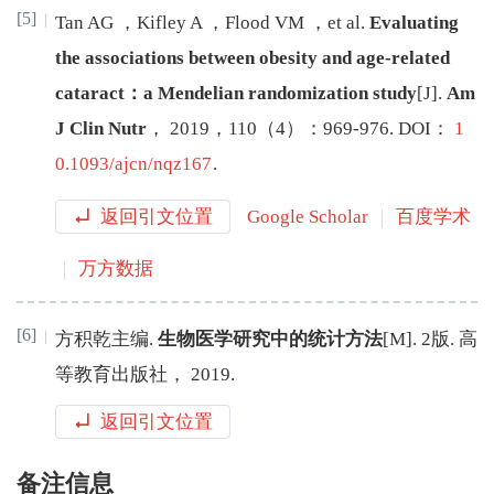
[5]
Tan
AG
，
Kifley
A
，
Flood
VM
，
et al
.
Evaluating
the associations between obesity and age-related
cataract：a Mendelian randomization study
[J
]
.
Am
J Clin Nutr
，
2019
，
110
（
4
）：
969
-
976
.
DOI：
1
0.1093/ajcn/nqz167
.
返回引文位置
Google Scholar
百度学术
万方数据
[6]
方积乾
主编
.
生物医学研究中的统计方法
[M
]
.
2版
.
高
等教育出版社
，
2019
.
返回引文位置
备注信息