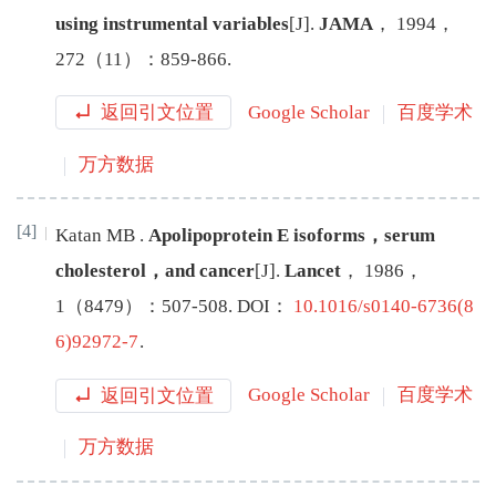
using instrumental variables
[J
]
.
JAMA
，
1994
，
272
（
11
）：
859
-
866
.
返回引文位置
Google Scholar
百度学术
万方数据
[4]
Katan
MB
.
Apolipoprotein E isoforms，serum
cholesterol，and cancer
[J
]
.
Lancet
，
1986
，
1
（
8479
）：
507
-
508
.
DOI：
10.1016/s0140-6736(8
6)92972-7
.
返回引文位置
Google Scholar
百度学术
万方数据