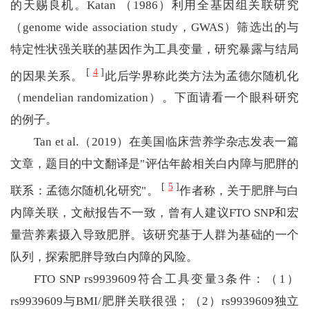
的天赐良机。Katan （1986）利用全基因组关联研究
（genome wide association study，GWAS）筛选出的与
特定性状强关联的基因作为工具变量，研究暴露与结局
[
4
]
的因果关系。
此后学界称此类方法为孟德尔随机化
（mendelian randomization）。下面请看一个眼科研究
的例子。
Tan et al.（2019）在美国临床营养学杂志发表一篇
文章，题目的中文翻译是"评估年龄相关白内障与肥胖的
[
5
]
联系：孟德尔随机化研究"。
作者称，关于肥胖与白
内障关联，文献报告不一致，曾有人建议FTO SNP和宏
量营养素摄入导致肥胖。该研究基于人群为基础的一个
队列，探索肥胖导致白内障的风险。
FTO SNP rs9939609符合工具变量3条件：（1）
rs9939609与BMI/肥胖关联很强；（2）rs9939609独立