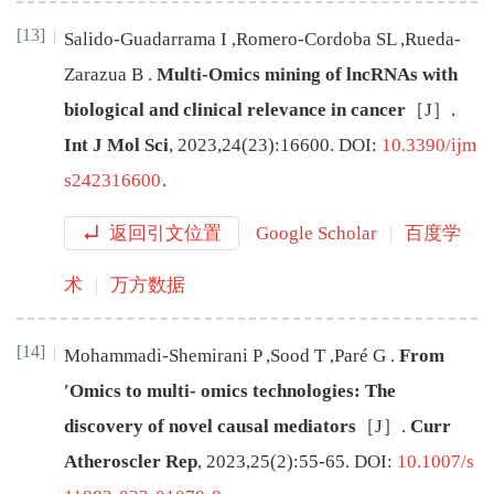
[13]
Salido-Guadarrama
I
,
Romero-Cordoba
SL
,
Rueda-
Zarazua
B
.
Multi-Omics mining of lncRNAs with
biological and clinical relevance in cancer
［J］.
Int J Mol Sci
,
2023
,
24
(
23
):
16600
.
DOI:
10.3390/ijm
s242316600
.
返回引文位置
Google Scholar
百度学
术
万方数据
[14]
Mohammadi-Shemirani
P
,
Sood
T
,
Paré
G
.
From
′Omics to multi- omics technologies: The
discovery of novel causal mediators
［J］.
Curr
Atheroscler Rep
,
2023
,
25
(
2
):
55
-
65
.
DOI:
10.1007/s