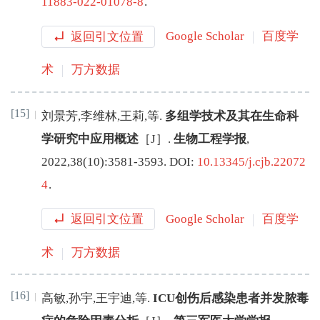
11883-022-01078-8
.
返回引文位置
Google Scholar
百度学
术
万方数据
[15]
刘景芳
,
李维林
,
王莉
,
等
.
多组学技术及其在生命科
学研究中应用概述
［J］.
生物工程学报
,
2022
,
38
(
10
):
3581
-
3593
.
DOI:
10.13345/j.cjb.22072
4
.
返回引文位置
Google Scholar
百度学
术
万方数据
[16]
高敏
,
孙宇
,
王宇迪
,
等
.
ICU创伤后感染患者并发脓毒