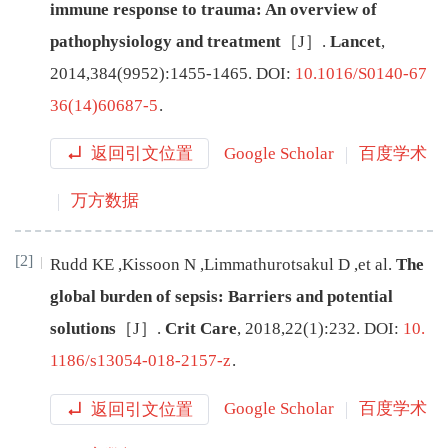
immune response to trauma: An overview of
pathophysiology and treatment
［J］.
Lancet
,
2014
,
384
(
9952
):
1455
-
1465
.
DOI:
10.1016/S0140-67
36(14)60687-5
.
返回引文位置
Google Scholar
百度学术
万方数据
[2]
Rudd
KE
,
Kissoon
N
,
Limmathurotsakul
D
,
et al
.
The
global burden of sepsis: Barriers and potential
solutions
［J］.
Crit Care
,
2018
,
22
(
1
):
232
.
DOI:
10.
1186/s13054-018-2157-z
.
返回引文位置
Google Scholar
百度学术