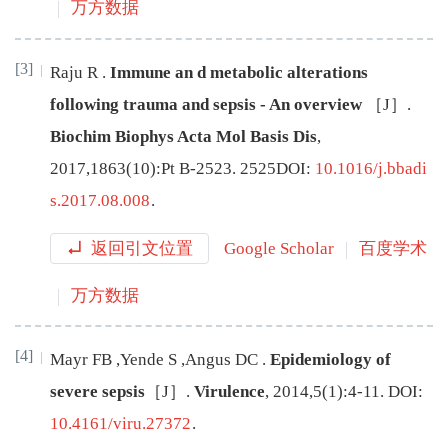
万方数据
[3]
Raju
R
.
Immune an
d metabolic alterations
following trauma and sepsis - An overview
［J］.
Biochim Biophys Acta Mol Basis Dis
,
2017
,
1863
(
10
):
Pt B
-
2523
.
2525
DOI:
10.1016/j.bbadi
s.2017.08.008
.
返回引文位置
Google Scholar
百度学术
万方数据
[4]
Mayr
FB
,
Yende
S
,
Angus
DC
.
Epidemiology of
severe sepsis
［J］.
Virulence
,
2014
,
5
(
1
):
4
-
11
.
DOI:
10.4161/viru.27372
.