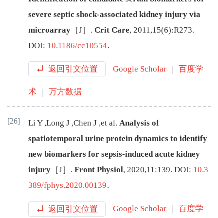
severe septic shock-associated kidney injury via
microarray
［J］.
Crit Care
,
2011
,
15
(
6
):
R273
.
DOI:
10.1186/cc10554
.
返回引文位置
Google Scholar
百度学
术
万方数据
[26]
Li
Y
,
Long
J
,
Chen
J
,
et al
.
Analysis of
spatiotemporal urine protein dynamics to identify
new biomarkers for sepsis-induced acute kidney
injury
［J］.
Front Physiol
,
2020
,
11
:
139
.
DOI:
10.3
389/fphys.2020.00139
.
返回引文位置
Google Scholar
百度学