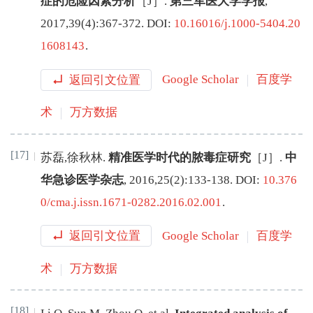
症的危险因素分析
［J］.
第三军医大学学报
,
2017
,
39
(
4
):
367
-
372
.
DOI:
10.16016/j.1000-5404.20
1608143
.
返回引文位置
Google Scholar
百度学
术
万方数据
[17]
苏磊
,
徐秋林
.
精准医学时代的脓毒症研究
［J］.
中
华急诊医学杂志
,
2016
,
25
(
2
):
133
-
138
.
DOI:
10.376
0/cma.j.issn.1671-0282.2016.02.001
.
返回引文位置
Google Scholar
百度学
术
万方数据
[18]