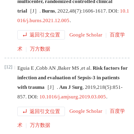
multicenter, randomized controlled clinical
trial
［J］.
Burns
,
2022
,
48
(
7
):
1606
-
1617
.
DOI:
10.1
016/j.burns.2021.12.005
.
返回引文位置
Google Scholar
百度学
术
万方数据
[12]
Eguia
E
,
Cobb
AN
,
Baker
MS
,
et al
.
Risk factors for
infection and evaluation of Sepsis-3 in patients
with trauma
［J］.
Am J Surg
,
2019
,
218
(
5
):
851
-
857
.
DOI:
10.1016/j.amjsurg.2019.03.005
.
返回引文位置
Google Scholar
百度学
术
万方数据