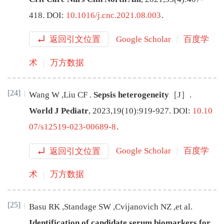
418
.
DOI:
10.1016/j.cnc.2021.08.003
.
返回引文位置
Google Scholar
百度学
术
万方数据
[24]
Wang
W
,
Liu
CF
.
Sepsis heterogeneity
［J］.
World J Pediatr
,
2023
,
19
(
10
):
919
-
927
.
DOI:
10.10
07/s12519-023-00689-8
.
返回引文位置
Google Scholar
百度学
术
万方数据
[25]
Basu
RK
,
Standage
SW
,
Cvijanovich
NZ
,
et al
.
Identification of candidate serum biomarkers for