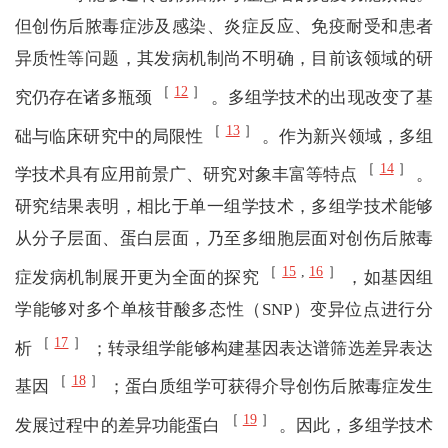
但创伤后脓毒症涉及感染、炎症反应、免疫耐受和患者
异质性等问题，其发病机制尚不明确，目前该领域的研
［
12
］
究仍存在诸多瓶颈
。多组学技术的出现改变了基
［
13
］
础与临床研究中的局限性
。作为新兴领域，多组
［
14
］
学技术具有应用前景广、研究对象丰富等特点
。
研究结果表明，相比于单一组学技术，多组学技术能够
从分子层面、蛋白层面，乃至多细胞层面对创伤后脓毒
［
15
,
16
］
症发病机制展开更为全面的探究
，如基因组
学能够对多个单核苷酸多态性（SNP）变异位点进行分
［
17
］
析
；转录组学能够构建基因表达谱筛选差异表达
［
18
］
基因
；蛋白质组学可获得介导创伤后脓毒症发生
［
19
］
发展过程中的差异功能蛋白
。因此，多组学技术