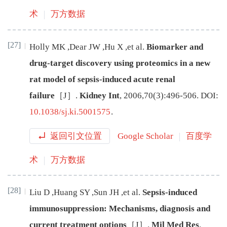
术
万方数据
[27]
Holly
MK
,
Dear
JW
,
Hu
X
,
et al
.
Biomarker and
drug-target discovery using proteomics in a new
rat model of sepsis-induced acute renal
failure
［J］.
Kidney Int
,
2006
,
70
(
3
):
496
-
506
.
DOI:
10.1038/sj.ki.5001575
.
返回引文位置
Google Scholar
百度学
术
万方数据
[28]
Liu
D
,
Huang
SY
,
Sun
JH
,
et al
.
Sepsis-induced
immunosuppression: Mechanisms, diagnosis and
current treatment options
［J］.
Mil Med Res
,