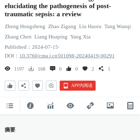
elucidating the pathogenesis of post-
traumatic sepsis: a review
Zheng
Hongsheng
Zhao
Zigang
Liu
Haoru
Tang
Wanqi
Zhang
Chen
Liang
Huaping
Yang
Xia
Published：
2024
-07
-15
·
DOI：
10.3760/cma.j.cn501098-20240419-00291
1197
168
0
0
2
1
APP内阅读
摘要