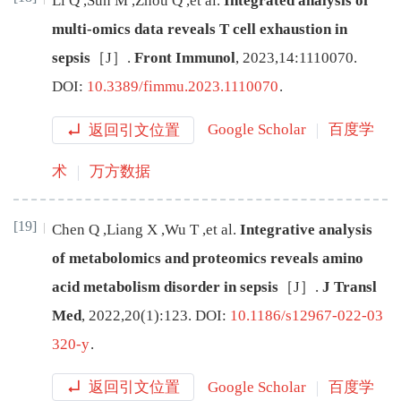
Li
Q
,
Sun
M
,
Zhou
Q
,
et al
.
Integrated analysis of
multi-omics data reveals T cell exhaustion in
sepsis
［J］.
Front Immunol
,
2023
,
14
:
1110070
.
DOI:
10.3389/fimmu.2023.1110070
.
返回引文位置
Google Scholar
百度学
术
万方数据
[19]
Chen
Q
,
Liang
X
,
Wu
T
,
et al
.
Integrative analysis
of metabolomics and proteomics reveals amino
acid metabolism disorder in sepsis
［J］.
J Transl
Med
,
2022
,
20
(
1
):
123
.
DOI:
10.1186/s12967-022-03
320-y
.
返回引文位置
Google Scholar
百度学