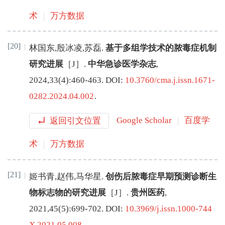
术
万方数据
[20]
林国东
,
殷冰凌
,
苏磊
.
基于多组学技术的脓毒症机制
研究进展
［J］.
中华急诊医学杂志
,
2024
,
33
(
4
):
460
-
463
.
DOI:
10.3760/cma.j.issn.1671-
0282.2024.04.002
.
返回引文位置
Google Scholar
百度学
术
万方数据
[21]
姬书青
,
赵伟
,
马华星
.
创伤后脓毒症早期预测诊断生
物标志物的研究进展
［J］.
贵州医药
,
2021
,
45
(
5
):
699
-
702
.
DOI:
10.3969/j.issn.1000-744
X.2021.05.008
.