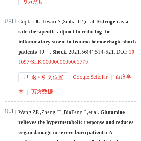
万方数据
[10]
Gupta
DL
,
Tiwari
S
,
Sinha
TP
,
et al
.
Estrogen as a
safe therapeutic adjunct in reducing the
inflammatory storm in trauma hemorrhagic shock
patients
［J］.
Shock
,
2021
,
56
(
4
):
514
-
521
.
DOI:
10.
1097/SHK.0000000000001779
.
返回引文位置
Google Scholar
百度学
术
万方数据
[11]
Wang
ZE
,
Zheng
JJ
,
BinFeng
J
,
et al
.
Glutamine
relieves the hypermetabolic response and reduces
organ damage in severe burn patients: A