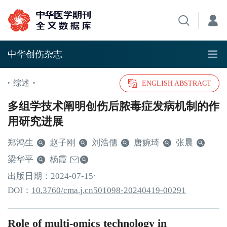
中华创伤杂志
综述
•
•
ENGLISH ABSTRACT
多组学技术阐明创伤后脓毒症发病机制的作
用研究进展
郑鸿生
赵子刚
刘浩儒
唐婉琦
张晨
梁华平
杨霞
出版日期：
2024
-07
-15
·
DOI：
10.3760/cma.j.cn501098-20240419-00291
Role of multi-omics technology in