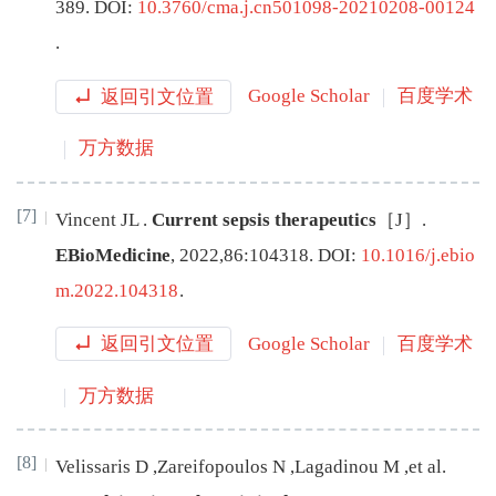
389
.
DOI:
10.3760/cma.j.cn501098-20210208-00124
.
返回引文位置
Google Scholar
百度学术
万方数据
[7]
Vincent
JL
.
Current sepsis therapeutics
［J］.
EBioMedicine
,
2022
,
86
:
104318
.
DOI:
10.1016/j.ebio
m.2022.104318
.
返回引文位置
Google Scholar
百度学术
万方数据
[8]
Velissaris
D
,
Zareifopoulos
N
,
Lagadinou
M
,
et al
.