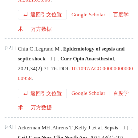
返回引文位置
Google Scholar
百度学
术
万方数据
[22]
Chiu
C
,
Legrand
M
.
Epidemiology of sepsis and
septic shock
［J］.
Curr Opin Anaesthesiol
,
2021
,
34
(
2
):
71
-
76
.
DOI:
10.1097/ACO.00000000000
00958
.
返回引文位置
Google Scholar
百度学
术
万方数据
[23]
Ackerman
MH
,
Ahrens
T
,
Kelly
J
,
et al
.
Sepsis
［J］.
Crit Care Nurs Clin North Am
,
2021
,
33
(
4
):
407
-