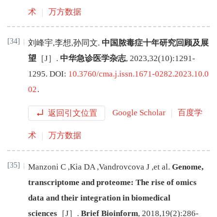
术
万方数据
[34]
刘峰宇
,
李想
,
孙同文
.
中国脓毒症十年研究回顾及展
望
［J］.
中华急诊医学杂志
,
2023
,
32
(
10
):
1291
-
1295
.
DOI:
10.3760/cma.j.issn.1671-0282.2023.10.0
02
.
返回引文位置
Google Scholar
百度学
术
万方数据
[35]
Manzoni
C
,
Kia
DA
,
Vandrovcova
J
,
et al
.
Genome,
transcriptome and proteome: The rise of omics
data and their integration in biomedical
sciences
［J］.
Brief Bioinform
,
2018
,
19
(
2
):
286
-