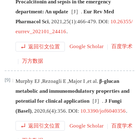
Procalcitonin and sepsis in the emergency
department: An update
［J］.
Eur Rev Med
Pharmacol Sci
,
2021
,
25
(
1
):
466
-
479
.
DOI:
10.26355/
eurrev_202101_24416
.
返回引文位置
Google Scholar
百度学术
万方数据
[9]
Murphy
EJ
,
Rezoagli
E
,
Major
I
,
et al
.
β-glucan
metabolic and immunomodulatory properties and
potential for clinical application
［J］.
J Fungi
(Basel)
,
2020
,
6
(
4
):
356
.
DOI:
10.3390/jof6040356
.
返回引文位置
Google Scholar
百度学术