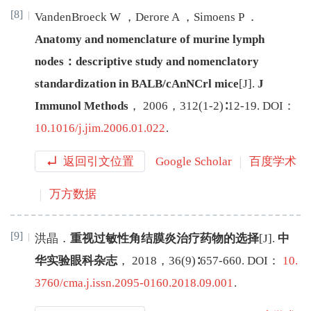
[8]
VandenBroeck
W
，
Derore
A
，
Simoens
P
．
Anatomy and nomenclature of murine lymph
nodes：descriptive study and nomenclatory
standardization in BALB/cAnNCrl mice
[J
]
.
J
Immunol Methods
，
2006
，
312
(
1-2
)∶
12
-
19
.
DOI：
10.1016/j.jim.2006.01.022
.
返回引文位置
Google Scholar
百度学术
万方数据
[9]
洪晶
．
重视过敏性角结膜炎治疗药物的选择
[J
]
.
中
华实验眼科杂志
，
2018
，
36
(
9
)∶
657
-
660
.
DOI：
10.
3760/cma.j.issn.2095-0160.2018.09.001
.