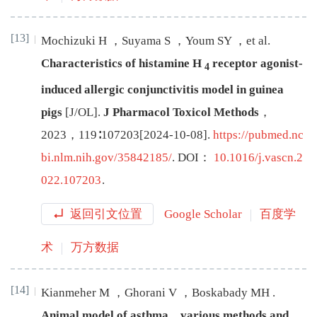
[13]
Mochizuki
H
，
Suyama
S
，
Youm
SY
，
et al
.
Characteristics of histamine H
receptor agonist-
4
induced allergic conjunctivitis model in guinea
pigs
[J/OL
]
.
J Pharmacol Toxicol Methods
，
2023
，
119
∶
107203
[
2024-10-08
]
.
https://pubmed.nc
bi.nlm.nih.gov/35842185/
.
DOI：
10.1016/j.vascn.2
022.107203
.
返回引文位置
Google Scholar
百度学
术
万方数据
[14]
Kianmeher
M
，
Ghorani
V
，
Boskabady
MH
.
Animal model of asthma，various methods and