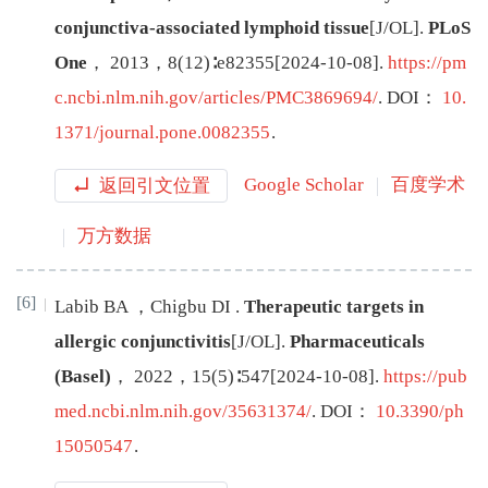
conjunctiva-associated lymphoid tissue
[J/OL
]
.
PLoS
One
，
2013
，
8
(
12
)∶
e82355
[
2024-10-08
]
.
https://pm
c.ncbi.nlm.nih.gov/articles/PMC3869694/
.
DOI：
10.
1371/journal.pone.0082355
.
返回引文位置
Google Scholar
百度学术
万方数据
[6]
Labib
BA
，
Chigbu
DI
.
Therapeutic targets in
allergic conjunctivitis
[J/OL
]
.
Pharmaceuticals
(Basel)
，
2022
，
15
(
5
)∶
547
[
2024-10-08
]
.
https://pub
med.ncbi.nlm.nih.gov/35631374/
.
DOI：
10.3390/ph
15050547
.