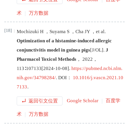
术
万方数据
[18]
Mochizuki
H
，
Suyama
S
，
Cha
JY
，
et al
.
Optimization of a histamine-induced allergic
conjunctivitis model in guinea pigs
[J/OL
]
.
J
Pharmacol Toxicol Methods
，
2022
，
113
∶
107133
[
2024-10-08
]
.
https://pubmed.ncbi.nlm.
nih.gov/34798284/
.
DOI：
10.1016/j.vascn.2021.10
7133
.
返回引文位置
Google Scholar
百度学
术
万方数据