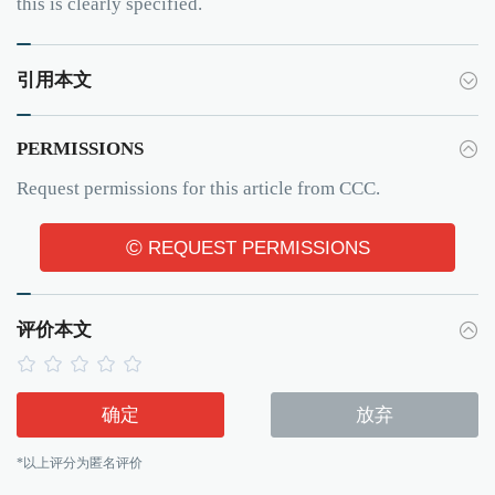
this is clearly specified.
引用本文
PERMISSIONS
Request permissions for this article from CCC.
©
REQUEST PERMISSIONS
评价本文
确定
放弃
*以上评分为匿名评价