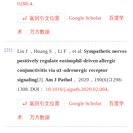
0288-4
.
返回引文位置
Google Scholar
百度学
术
万方数据
[21]
Liu
J
，
Huang
S
，
Li
F
，
et al
.
Sympathetic nerves
positively regulate eosinophil-driven allergic
conjunctivitis via α1-adrenergic receptor
signaling
[J
]
.
Am J Pathol
，
2020
，
190
(
6
)∶
1298
-
1308
.
DOI：
10.1016/j.ajpath.2020.02.004
.
返回引文位置
Google Scholar
百度学
术
万方数据