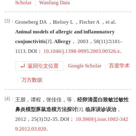
Scholar
Wanfang Data
[3]
Groneberg
DA
，
Bielory
L
，
Fischer
A
，
et al
.
Animal models of allergic and inflammatory
conjunctivitis
[J
]
.
Allergy
，
2003
，
58
(
11
)∶
1101
-
1113
.
DOI：
10.1046/j.1398-9995.2003.00326.x
.
返回引文位置
Google Scholar
百度学术
万方数据
[4]
王朋
，
谭程
，
张佳佳
，
等
．
经卵清蛋白致敏过敏性
鼻炎模型豚鼠造模方法探讨
[J
]
.
临床误诊误治
，
2012
，
25
(
3
)∶
32
-
35
.
DOI：
10.3969/j.issn.1002-342
9.2012.03.020
.