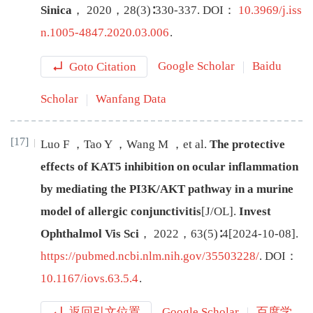
Sinica
，
2020
，
28
(
3
)∶
330
-
337
.
DOI：
10.3969/j.iss
n.1005-4847.2020.03.006
.
Goto Citation
Google Scholar
Baidu
Scholar
Wanfang Data
[17]
Luo
F
，
Tao
Y
，
Wang
M
，
et al
.
The protective
effects of KAT5 inhibition on ocular inflammation
by mediating the PI3K/AKT pathway in a murine
model of allergic conjunctivitis
[J/OL
]
.
Invest
Ophthalmol Vis Sci
，
2022
，
63
(
5
)∶
4
[
2024-10-08
]
.
https://pubmed.ncbi.nlm.nih.gov/35503228/
.
DOI：
10.1167/iovs.63.5.4
.
返回引文位置
Google Scholar
百度学