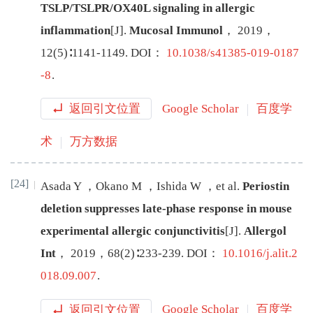
TSLP/TSLPR/OX40L signaling in allergic
inflammation
[J
]
.
Mucosal Immunol
，
2019
，
12
(
5
)∶
1141
-
1149
.
DOI：
10.1038/s41385-019-0187
-8
.
返回引文位置
Google Scholar
百度学
术
万方数据
[24]
Asada
Y
，
Okano
M
，
Ishida
W
，
et al
.
Periostin
deletion suppresses late-phase response in mouse
experimental allergic conjunctivitis
[J
]
.
Allergol
Int
，
2019
，
68
(
2
)∶
233
-
239
.
DOI：
10.1016/j.alit.2
018.09.007
.
返回引文位置
Google Scholar
百度学