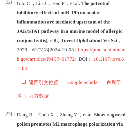
[22]
Guo
C
，
Liu
J
，
Hao
P
，
et al
.
The potential
inhibitory effects of miR-19b on ocular
inflammation are mediated upstream of the
JAK/STAT pathway in a murine model of allergic
conjunctivitis
[J/OL
]
.
Invest Ophthalmol Vis Sci
，
2020
，
61
(
3
)∶
8
[
2024-10-08
]
.
https://pmc.ncbi.nlm.ni
h.gov/articles/PMC7401772/
.
DOI：
10.1167/iovs.6
1.3.8
.
返回引文位置
Google Scholar
百度学
术
万方数据
[23]
Deng
R
，
Chen
X
，
Zhang
Y
，
et al
.
Short ragweed
pollen promotes M2 macrophage polarization via