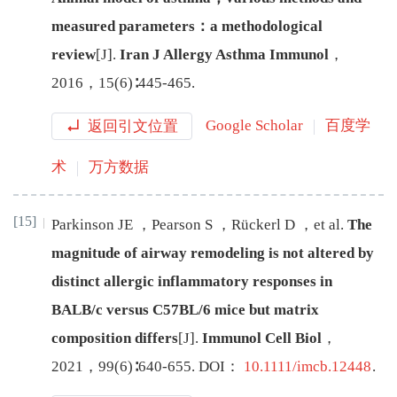
measured parameters：a methodological
review
[J
]
.
Iran J Allergy Asthma Immunol
，
2016
，
15
(
6
)∶
445
-
465
.
返回引文位置
Google Scholar
百度学
术
万方数据
[15]
Parkinson
JE
，
Pearson
S
，
Rückerl
D
，
et al
.
The
magnitude of airway remodeling is not altered by
distinct allergic inflammatory responses in
BALB/c versus C57BL/6 mice but matrix
composition differs
[J
]
.
Immunol Cell Biol
，
2021
，
99
(
6
)∶
640
-
655
.
DOI：
10.1111/imcb.12448
.