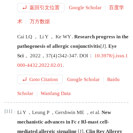
返回引文位置
Google Scholar
百度学
术
万方数据
Cai
LQ
，
Li
Y
，
Ke
WY
.
Research progress in the
pathogenesis of allergic conjunctivitis
[J
]
.
Eye
Sci
，
2022
，
37
(
4
)∶
342
-
347
.
DOI：
10.3978/j.issn.1
000-4432.2022.02.01
.
Goto Citation
Google Scholar
Baidu
Scholar
Wanfang Data
[11]
Li
Y
，
Leung
P
，
Gershwin
ME
，
et al
.
New
mechanistic advances in Fc
ε
RⅠ-mast cell-
mediated allergic signaling
[J
]
.
Clin Rev Allergy