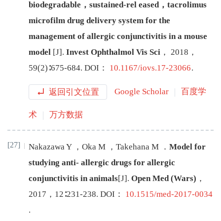
biodegradable，sustained-rel
eased，tacrolimus
microfilm drug delivery system for the
management of allergic conjunctivitis in a mouse
model
[J
]
.
Invest Ophthalmol Vis Sci
，
2018
，
59
(
2
)∶
675
-
684
.
DOI：
10.1167/iovs.17-23066
.
返回引文位置
Google Scholar
百度学
术
万方数据
[27]
Nakazawa
Y
，
Oka
M
，
Takehana
M
．
Model for
studying anti- allergic drugs for allergic
conjunctivitis in animals
[J
]
.
Open Med (Wars)
，
2017
，
12
∶
231
-
238
.
DOI：
10.1515/med-2017-0034
.