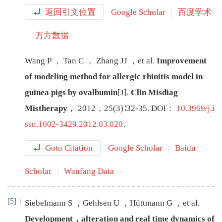
返回引文位置
Google Scholar
百度学术
万方数据
Wang
P
，
Tan
C
，
Zhang
JJ
，
et al
.
Improvement
of modeling method for allergic rhinitis model in
guinea pigs by ovalbumin
[J
]
.
Clin Misdiag
Mistherapy
，
2012
，
25
(
3
)∶
32
-
35
.
DOI：
10.3969/j.i
ssn.1002-3429.2012.03.020
.
Goto Citation
Google Scholar
Baidu
Scholar
Wanfang Data
[5]
Siebelmann
S
，
Gehlsen
U
，
Hüttmann
G
，
et al
.
Development，alteration and real time dynamics of