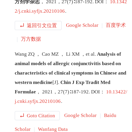
方剂学杂志
，
2021
，
27
(
7
)∶
187
-
192
.
DOI：
10.1342
2/j.cnki.syfjx.20210106
.
返回引文位置
Google Scholar
百度学术
万方数据
Wang
ZQ
，
Cao
MZ
，
Li
XM
，
et al
.
Analysis of
animal models of allergic conjunctivitis based on
characteristics of clinical symptoms in Chinese and
western medicine
[J
]
.
Chin J Exp Tradit Med
Formulae
，
2021
，
27
(
7
)∶
187
-
192
.
DOI：
10.13422/
j.cnki.syfjx.20210106
.
Goto Citation
Google Scholar
Baidu
Scholar
Wanfang Data