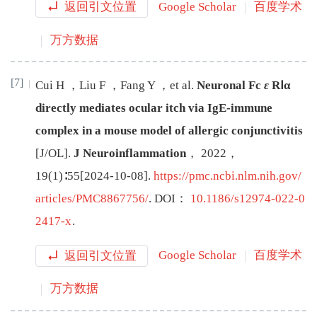
返回引文位置
Google Scholar
百度学术
万方数据
[7]
Cui
H
，
Liu
F
，
Fang
Y
，
et al
.
Neuronal Fc
ε
RⅠα
directly mediates ocular itch via IgE-immune
complex in a mouse model of allergic conjunctivitis
[J/OL
]
.
J Neuroinflammation
，
2022
，
19
(
1
)∶
55
[
2024-10-08
]
.
https://pmc.ncbi.nlm.nih.gov/
articles/PMC8867756/
.
DOI：
10.1186/s12974-022-0
2417-x
.
返回引文位置
Google Scholar
百度学术
万方数据