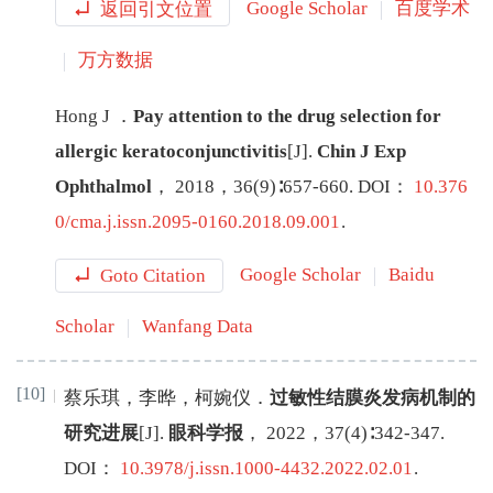
返回引文位置
Google Scholar
百度学术
万方数据
Hong
J
．
Pay attention to the drug selection for
allergic keratoconjunctivitis
[J
]
.
Chin J Exp
Ophthalmol
，
2018
，
36
(
9
)∶
657
-
660
.
DOI：
10.376
0/cma.j.issn.2095-0160.2018.09.001
.
Goto Citation
Google Scholar
Baidu
Scholar
Wanfang Data
[10]
蔡乐琪
，
李晔
，
柯婉仪
．
过敏性结膜炎发病机制的
研究进展
[J
]
.
眼科学报
，
2022
，
37
(
4
)∶
342
-
347
.
DOI：
10.3978/j.issn.1000-4432.2022.02.01
.