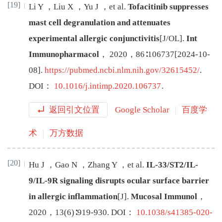
[19]
Li
Y
，
Liu
X
，
Yu
J
，
et al
.
Tofacitinib suppresses
mast cell degranulation and attenuates
experimental allergic conjunctivitis
[J/OL
]
.
Int
Immunopharmacol
，
2020
，
86
∶
106737
[
2024-10-
08
]
.
https://pubmed.ncbi.nlm.nih.gov/32615452/
.
DOI：
10.1016/j.intimp.2020.106737
.
返回引文位置
Google Scholar
百度学
术
万方数据
[20]
Hu
J
，
Gao
N
，
Zhang
Y
，
et al
.
IL-33/ST2/IL-
9/IL-9R signaling disrupts ocular surface barrier
in allergic inflammation
[J
]
.
Mucosal Immunol
，
2020
，
13
(
6
)∶
919
-
930
.
DOI：
10.1038/s41385-020-