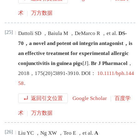
术
万方数据
[25]
Dattoli
SD
，
Baiula
M
，
DeMarco
R
，
et al
.
DS-
70，a novel and potent α4 integrin antagonist，is
an effective treatment for experimental allergic
conjunctivitis in guinea pigs
[J
]
.
Br J Pharmacol
，
2018
，
175
(
20
)∶
3891
-
3910
.
DOI：
10.1111/bph.144
58
.
返回引文位置
Google Scholar
百度学
术
万方数据
[26]
Liu
YC
，
Ng
XW
，
Teo
E
，
et al
.
A