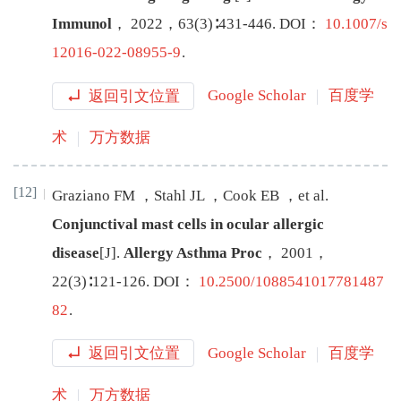
Immunol
，
2022
，
63
(
3
)∶
431
-
446
.
DOI：
10.1007/s
12016-022-08955-9
.
返回引文位置
Google Scholar
百度学
术
万方数据
[12]
Graziano
FM
，
Stahl
JL
，
Cook
EB
，
et al
.
Conjunctival mast cells in ocular allergic
disease
[J
]
.
Allergy Asthma Proc
，
2001
，
22
(
3
)∶
121
-
126
.
DOI：
10.2500/1088541017781487
82
.
返回引文位置
Google Scholar
百度学
术
万方数据