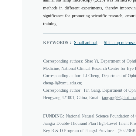
animal slit lamp microscopy (2025) was formed to prov
methods in different experiments, thereby improving
significance for promoting scientific research, ensur
training.
KEYWORDS：
Small animal;
Slit-lamp microsc
Corresponding authors:
Shao Yi, Department of Ophth
Medicine, National Clinical Research Center for Eye
Corresponding author:
Li Cheng, Department of Opht
il-gnehc
e.umx
ud
nc.
;
Corresponding author:
Tan Gang, Department of Ophth
Hengyang 421001, China, Email:
99gnagnat
iam-to
FUNDING:
National Natural Science Foundation of
Jiangxi Double-Thousand Plan High-Level Talent Pro
Key R & D Program of Jiangxi Province
（20223BB