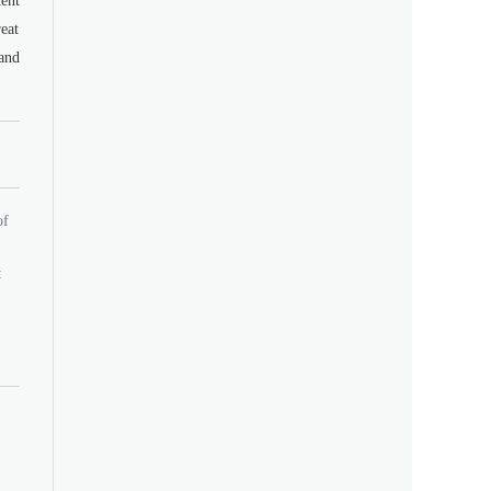
tent
eat
 and
of
: