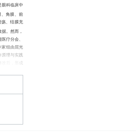
是眼科临床中
膜、角膜、前
溃疡、结膜充
数据。然而，
能医疗分会、
专家组由屈光
作原理与实践
修改后，形成