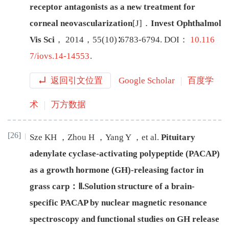
receptor antagonists as a new treatment for
corneal neovascularization
[J
]
．
Invest Ophthalmol
Vis Sci
，
2014
，
55
(
10
)∶
6783
-
6794
.
DOI：
10.116
7/iovs.14-14553
.
返回引文位置
Google Scholar
百度学
术
万方数据
[26]
Sze
KH
，
Zhou
H
，
Yang
Y
，
et al
.
Pituitary
adenylate cyclase-activating polypeptide (PACAP)
as a growth hormone (GH)-releasing factor in
grass carp：Ⅱ.Solution structure of a brain-
specific PACAP by nuclear magnetic resonance
spectroscopy and functional studies on GH release