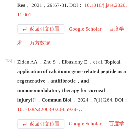
Res
，
2021
，
29
∶
67
-
81
.
DOI：
10.1016/j.jare.2020.
11.001
.
返回引文位置
Google Scholar
百度学
术
万方数据
[18]
Zidan
AA
，
Zhu
S
，
Elbasiony
E
，
et al
.
Topical
application of calcitonin gene-related peptide as a
regenerative，antifibrotic，and
immunomodulatory therapy for corneal
injury
[J
]
．
Commun Biol
，
2024
，
7
(
1
)∶
264
.
DOI：
10.1038/s42003-024-05934-y
.
返回引文位置
Google Scholar
百度学