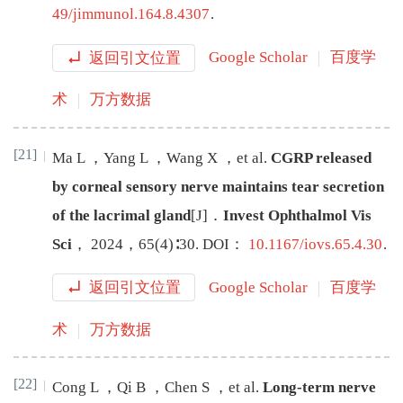
49/jimmunol.164.8.4307
.
返回引文位置
Google Scholar
百度学
术
万方数据
[21]
Ma
L
，
Yang
L
，
Wang
X
，
et al
.
CGRP released
by corneal sensory nerve maintains tear secretion
of the lacrimal gland
[J
]
．
Invest Ophthalmol Vis
Sci
，
2024
，
65
(
4
)∶
30
.
DOI：
10.1167/iovs.65.4.30
.
返回引文位置
Google Scholar
百度学
术
万方数据
[22]
Cong
L
，
Qi
B
，
Chen
S
，
et al
.
Long-term nerve