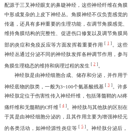
配源于三叉神经眼支的鼻睫神经，这些神经纤维在角膜
中形成复杂的上皮下神经丛。角膜神经不仅负责感觉的
传递，还具有多种重要的生理功能，在调节角膜感觉、
维持角膜结构的完整性、促进伤口修复以及调节角膜局
[
1
]
部的炎症和免疫反应等方面发挥着重要作用
。这些
神经丛通过分泌不同的神经肽发挥各种调节作用，参与
[
2
]
角膜生理稳态的维持和病理过程的发生
。
神经肽是由神经细胞合成、储存和分泌，并作用于
[
3
]
神经底物的肽类，一般为3~100个氨基酸残基
。许多
神经肽定位于伤害性传入神经纤维，包括薄髓鞘的Aδ疼
[
4
]
痛纤维和无髓鞘的C纤维
。神经肽与其他肽的区别在
于其是由神经细胞分泌的，且其作用主要为增强神经元
[
5
]
的各类活动，如神经源性炎症等
。神经肽分泌后，