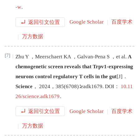
-w
.
返回引文位置
Google Scholar
百度学术
万方数据
[7]
Zhu
Y
，
Meerschaert
KA
，
Galvan-Pena
S
，
et al
.
A
chemogenetic screen reveals that Trpv1-expressing
neurons control regulatory T cells in the gut
[J
]
．
Science
，
2024
，
385
(
6708
)∶
eadk1679
.
DOI：
10.11
26/science.adk1679
.
返回引文位置
Google Scholar
百度学术
万方数据