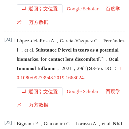
返回引文位置
Google Scholar
百度学
术
万方数据
[24]
López-delaRosa
A
，
García-Vázquez
C
，
Fernández
I
，
et al
.
Substance P level in tears as a potential
biomarker for contact lens discomfort
[J
]
．
Ocul
Immunol Inflamm
，
2021
，
29
(
1
)∶
43
-
56
.
DOI：
1
0.1080/09273948.2019.1668024
.
返回引文位置
Google Scholar
百度学
术
万方数据
[25]
Bignami
F
，
Giacomini
C
，
Lorusso
A
，
et al
.
NK1