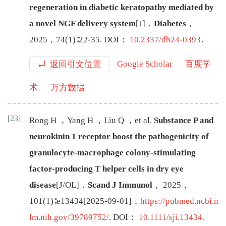
regeneration in diabetic keratopathy mediated by
a novel NGF delivery system
[J
]
．
Diabetes
，
2025
，
74
(
1
)∶
22
-
35
.
DOI：
10.2337/db24-0393
.
返回引文位置
Google Scholar
百度学
术
万方数据
[23]
Rong
H
，
Yang
H
，
Liu
Q
，
et al
.
Substance P and
neurokinin 1 receptor boost the pathogenicity of
granulocyte-macrophage colony-stimulating
factor-producing T helper cells in dry eye
disease
[J/OL
]
．
Scand J Immunol
，
2025
，
101
(
1
)∶
e13434
[
2025-09-01
]
．
https://pubmed.ncbi.n
lm.nih.gov/39789752/
.
DOI：
10.1111/sji.13434
.