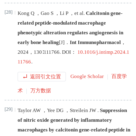
[28]
Kong
Q
，
Gao
S
，
Li
P
，
et al
.
Calcitonin gene-
related peptide-modulated macrophage
phenotypic alteration regulates angiogenesis in
early bone healing
[J
]
．
Int Immunopharmacol
，
2024
，
130
∶
111766
.
DOI：
10.1016/j.intimp.2024.1
11766
.
返回引文位置
Google Scholar
百度学
术
万方数据
[29]
Taylor
AW
，
Yee
DG
，
Streilein
JW
.
Suppression
of nitric oxide generated by inflammatory
macrophages by calcitonin gene-related peptide in