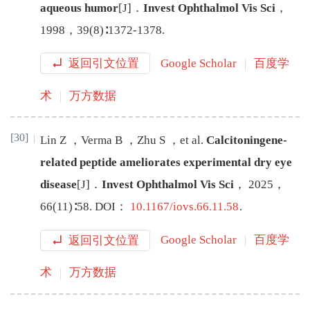
aqueous humor
[J
]
．
Invest Ophthalmol Vis Sci
，
1998
，
39
(
8
)∶
1372
-
1378
.
返回引文位置
Google Scholar
百度学
术
万方数据
[30]
Lin
Z
，
Verma
B
，
Zhu
S
，
et al
.
Calcitoningene-
related peptide ameliorates experimental dry eye
disease
[J
]
．
Invest Ophthalmol Vis Sci
，
2025
，
66
(
11
)∶
58
.
DOI：
10.1167/iovs.66.11.58
.
返回引文位置
Google Scholar
百度学
术
万方数据