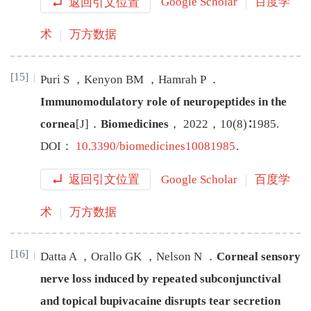
返回引文位置
Google Scholar
百度学
术
万方数据
[15]
Puri
S
，
Kenyon
BM
，
Hamrah
P
．
Immunomodulatory role of neuropeptides in the
cornea
[J
]
．
Biomedicines
，
2022
，
10
(
8
)∶
1985
.
DOI：
10.3390/biomedicines10081985
.
返回引文位置
Google Scholar
百度学
术
万方数据
[16]
Datta
A
，
Orallo
GK
，
Nelson
N
．
Corneal sensory
nerve loss induced by repeated subconjunctival
and topical bupivacaine disrupts tear secretion