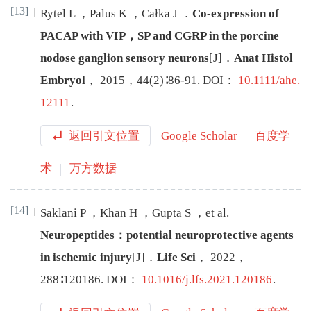
[13]
Rytel
L
，
Palus
K
，
Całka
J
．
Co-expression of
PACAP with VIP，SP and CGRP in the porcine
nodose ganglion sensory neurons
[J
]
．
Anat Histol
Embryol
，
2015
，
44
(
2
)∶
86
-
91
.
DOI：
10.1111/ahe.
12111
.
返回引文位置
Google Scholar
百度学
术
万方数据
[14]
Saklani
P
，
Khan
H
，
Gupta
S
，
et al
.
Neuropeptides：potential neuroprotective agents
in ischemic injury
[J
]
．
Life Sci
，
2022
，
288
∶
120186
.
DOI：
10.1016/j.lfs.2021.120186
.