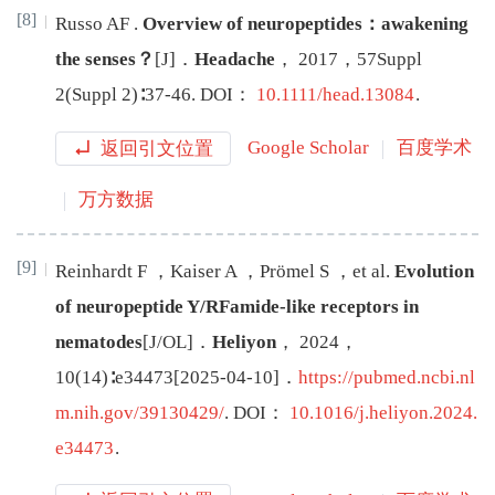
[8]
Russo
AF
.
Overview of neuropeptides：awakening
the senses？
[J
]
．
Headache
，
2017
，
57
Suppl
2
(
Suppl 2
)∶
37
-
46
.
DOI：
10.1111/head.13084
.
返回引文位置
Google Scholar
百度学术
万方数据
[9]
Reinhardt
F
，
Kaiser
A
，
Prömel
S
，
et al
.
Evolution
of neuropeptide Y/RFamide-like receptors in
nematodes
[J/OL
]
．
Heliyon
，
2024
，
10
(
14
)∶
e34473
[
2025-04-10
]
．
https://pubmed.ncbi.nl
m.nih.gov/39130429/
.
DOI：
10.1016/j.heliyon.2024.
e34473
.