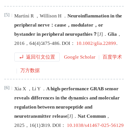
[5]
Martini
R
，
Willison
H
．
Neuroinflammation in the
peripheral nerve：cause，modulator，or
bystander in peripheral neuropathies？
[J
]
．
Glia
，
2016
，
64
(
4
)∶
475
-
486
.
DOI：
10.1002/glia.22899
.
返回引文位置
Google Scholar
百度学术
万方数据
[6]
Xia
X
，
Li
Y
．
A high-performance GRAB sensor
reveals differences in the dynamics and molecular
regulation between neuropeptide and
neurotransmitter release
[J
]
．
Nat Commun
，
2025
，
16
(
1
)∶
819
.
DOI：
10.1038/s41467-025-56129