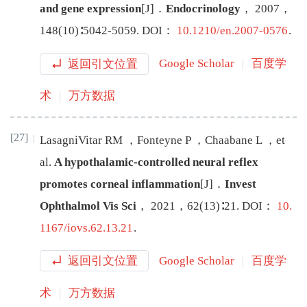
and gene expression
[J
]
．
Endocrinology
，
2007
，
148
(
10
)∶
5042
-
5059
.
DOI：
10.1210/en.2007-0576
.
返回引文位置
Google Scholar
百度学
术
万方数据
[27]
LasagniVitar
RM
，
Fonteyne
P
，
Chaabane
L
，
et
al
.
A hypothalamic-controlled neural reflex
promotes corneal inflammation
[J
]
．
Invest
Ophthalmol Vis Sci
，
2021
，
62
(
13
)∶
21
.
DOI：
10.
1167/iovs.62.13.21
.
返回引文位置
Google Scholar
百度学
术
万方数据