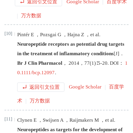
返回引文位置
Google Scholar
百度学术
万方数据
[10]
Pintér
E
，
Pozsgai
G
，
Hajna
Z
，
et al
.
Neuropeptide receptors as potential drug targets
in the treatment of inflammatory conditions
[J
]
．
Br J Clin Pharmacol
，
2014
，
77
(
1
)∶
5
-
20
.
DOI：
1
0.1111/bcp.12097
.
返回引文位置
Google Scholar
百度学
术
万方数据
[11]
Clynen
E
，
Swijsen
A
，
Raijmakers
M
，
et al
.
Neuropeptides as targets for the development of