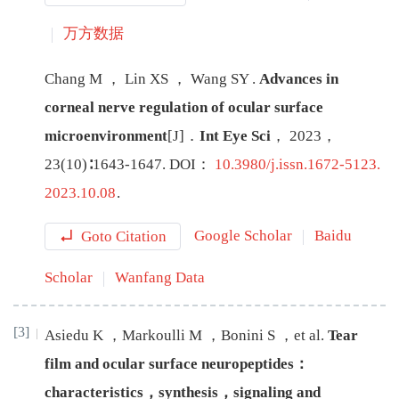
万方数据
Chang
M
，
Lin
XS
，
Wang
SY
.
Advances in
corneal nerve regulation of ocular surface
microenvironment
[J
]
．
Int Eye Sci
，
2023
，
23
(
10
)∶
1643
-
1647
.
DOI：
10.3980/j.issn.1672-5123.
2023.10.08
.
Goto Citation
Google Scholar
Baidu
Scholar
Wanfang Data
[3]
Asiedu
K
，
Markoulli
M
，
Bonini
S
，
et al
.
Tear
film and ocular surface neuropeptides：
characteristics，synthesis，signaling and