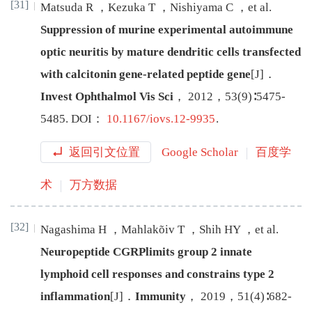
[31]
Matsuda
R
，
Kezuka
T
，
Nishiyama
C
，
et al
.
Suppression of murine experimental autoimmune
optic neuritis by mature dendritic cells transfected
with calcitonin gene-related peptide gene
[J
]
．
Invest Ophthalmol Vis Sci
，
2012
，
53
(
9
)∶
5475
-
5485
.
DOI：
10.1167/iovs.12-9935
.
返回引文位置
Google Scholar
百度学
术
万方数据
[32]
Nagashima
H
，
Mahlakõiv
T
，
Shih
HY
，
et al
.
Neuropeptide CGRPlimits group 2 innate
lymphoid cell responses and constrains type 2
inflammation
[J
]
．
Immunity
，
2019
，
51
(
4
)∶
682
-