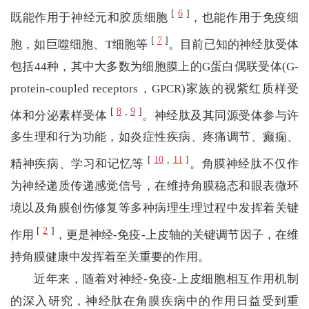
[
6
]
既能作用于神经元和胶质细胞
，也能作用于免疫细
[
7
]
胞，如巨噬细胞、T细胞等
。目前已知的神经肽受体
包括44种，其中大多数为细胞膜上的G蛋白偶联受体(G-
protein-coupled receptors，GPCR)家族的视紫红质样受
[
8
,
9
]
体和分泌素样受体
。神经肽及其同源受体参与许
多生理和行为功能，如炎症性疾病、疼痛调节、癫痫、
[
10
,
11
]
精神疾病、学习和记忆等
。角膜神经肽不仅作
为神经递质传递感觉信号，在维持角膜稳态和眼表微环
境以及角膜创伤修复等多种病理生理过程中发挥着关键
[
2
]
作用
，更是神经-免疫-上皮轴的关键调节因子，在维
持角膜健康中发挥着至关重要的作用。
近年来，随着对神经-免疫-上皮细胞相互作用机制
的深入研究，神经肽在角膜疾病中的作用日益受到重