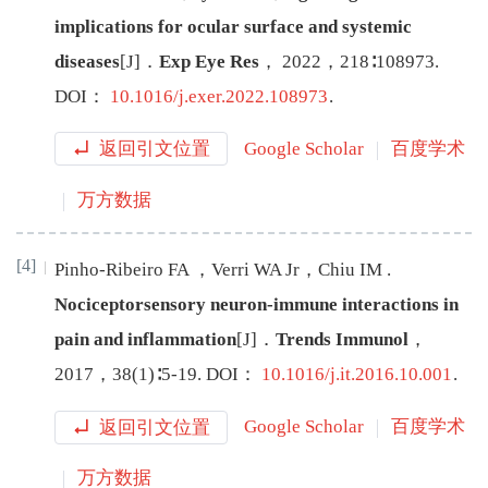
implications for ocular surface and systemic
diseases
[J
]
．
Exp Eye Res
，
2022
，
218
∶
108973
.
DOI：
10.1016/j.exer.2022.108973
.
返回引文位置
Google Scholar
百度学术
万方数据
[4]
Pinho-Ribeiro
FA
，
Verri
WA
Jr
，
Chiu
IM
.
Nociceptorsensory neuron-immune interactions in
pain and inflammation
[J
]
．
Trends Immunol
，
2017
，
38
(
1
)∶
5
-
19
.
DOI：
10.1016/j.it.2016.10.001
.
返回引文位置
Google Scholar
百度学术
万方数据