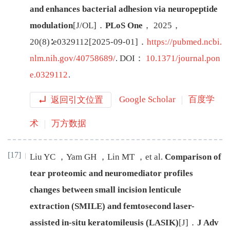
and enhances bacterial adhesion via neuropeptide
modulation
[J/OL
]
．
PLoS One
，
2025
，
20
(
8
)∶
e0329112
[
2025-09-01
]
．
https://pubmed.ncbi.
nlm.nih.gov/40758689/
.
DOI：
10.1371/journal.pon
e.0329112
.
返回引文位置
Google Scholar
百度学
术
万方数据
[17]
Liu
YC
，
Yam
GH
，
Lin
MT
，
et al
.
Comparison of
tear proteomic and neuromediator profiles
changes between small incision lenticule
extraction (SMILE) and femtosecond laser-
assisted in-situ keratomileusis (LASIK)
[J
]
．
J Adv