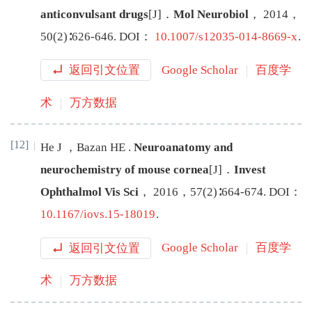
anticonvulsant drugs
[J
]
．
Mol Neurobiol
，
2014
，
50
(
2
)∶
626
-
646
.
DOI：
10.1007/s12035-014-8669-x
.
返回引文位置
Google Scholar
百度学
术
万方数据
[12]
He
J
，
Bazan
HE
.
Neuroanatomy and
neurochemistry of mouse cornea
[J
]
．
Invest
Ophthalmol Vis Sci
，
2016
，
57
(
2
)∶
664
-
674
.
DOI：
10.1167/iovs.15-18019
.
返回引文位置
Google Scholar
百度学
术
万方数据