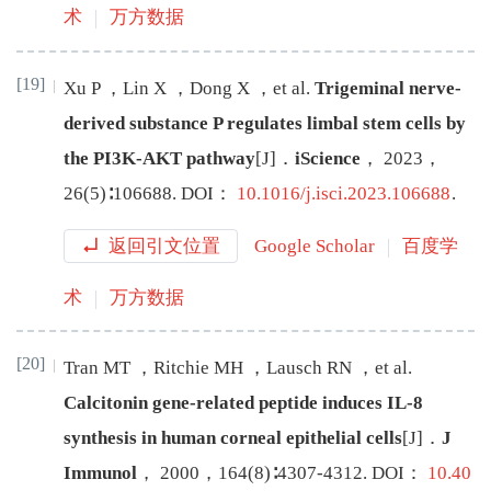
术
万方数据
[19]
Xu
P
，
Lin
X
，
Dong
X
，
et al
.
Trigeminal nerve-
derived substance P regulates limbal stem cells by
the PI3K-AKT pathway
[J
]
．
iScience
，
2023
，
26
(
5
)∶
106688
.
DOI：
10.1016/j.isci.2023.106688
.
返回引文位置
Google Scholar
百度学
术
万方数据
[20]
Tran
MT
，
Ritchie
MH
，
Lausch
RN
，
et al
.
Calcitonin gene-related peptide induces IL-8
synthesis in human corneal epithelial cells
[J
]
．
J
Immunol
，
2000
，
164
(
8
)∶
4307
-
4312
.
DOI：
10.40