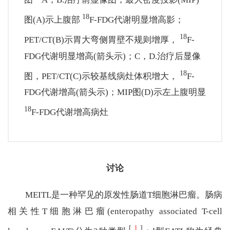
18
图(A)示上腹部
F-FDG代谢明显增高影；
18
PET/CT(B)示胃大弯侧胃壁不规则增厚，
F-
FDG代谢明显增高(箭头示)；C，D.治疗后显像
18
图，PET/CT(C)示较基线病灶体积增大，
F-
FDG代谢增高(箭头示)；MIP图(D)示左上腹明显
18
F-FDG代谢增高病灶
讨论
MEITL是一种罕见的原发性肠道T细胞淋巴瘤。肠病
相关性T细胞淋巴瘤(enteropathy associated T-cell
[
1
]