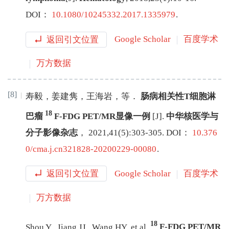
DOI：
10.1080/10245332.2017.1335979
.
返回引文位置
Google Scholar
百度学术
万方数据
[8]
寿毅
，
姜建隽
，
王海岩
，
等
．
肠病相关性T细胞淋
18
巴瘤
F-FDG PET/MR显像一例
[J
]
.
中华核医学与
分子影像杂志
，
2021
,
41
(
5
):
303
-
305
.
DOI：
10.376
0/cma.j.cn321828-20200229-00080
.
返回引文位置
Google Scholar
百度学术
万方数据
18
Shou
Y
,
Jiang
JJ
,
Wang
HY
,
et al
.
F-FDG PET/MR