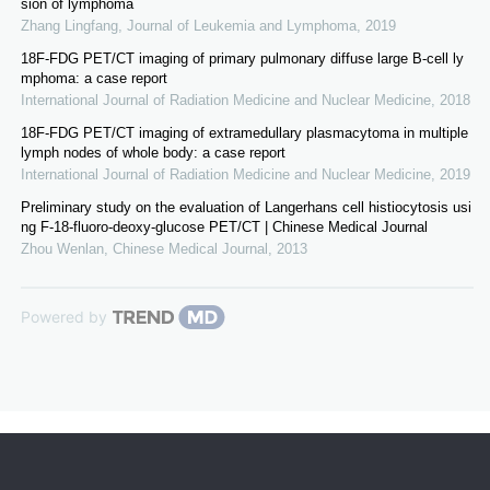
sion of lymphoma
Zhang Lingfang
,
Journal of Leukemia and Lymphoma
,
2019
18F-FDG PET/CT imaging of primary pulmonary diffuse large B-cell ly
mphoma: a case report
International Journal of Radiation Medicine and Nuclear Medicine
,
2018
18F-FDG PET/CT imaging of extramedullary plasmacytoma in multiple
lymph nodes of whole body: a case report
International Journal of Radiation Medicine and Nuclear Medicine
,
2019
Preliminary study on the evaluation of Langerhans cell histiocytosis usi
ng F-18-fluoro-deoxy-glucose PET/CT | Chinese Medical Journal
Zhou Wenlan
,
Chinese Medical Journal
,
2013
Powered by