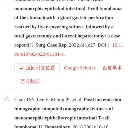
monomorphic epithelial intestinal T-cell lymphoma
of the stomach with a giant gastric perforation
rescued by liver-covering sutures followed by a
total gastrectomy and lateral hepatectomy: a case
report
[J
]
.
Surg Case Rep
,
2022
,
8
(
1
):
27
.
DOI：
10.11
86/s40792-022-01381-1
.
返回引文位置
Google Scholar
百度学术
万方数据
[7]
Chan
TSY
,
Lee
E
,
Khong
PL
,
et al
.
Positron emission
tomography computed tomography features of
monomorphic epitheliotropic intestinal T-cell
lymphoma
[J
]
.
Hematology
,
2018
,
23
(
1
):
10
-
16
.