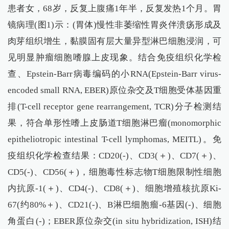
患者女，68岁，反复上腹痛1年半，反复发热1个月。胃
镜病理(图1)示：(胃体)慢性非萎缩性胃炎伴溃疡形成及
肉芽组织增生，黏膜固有层大量异型淋巴细胞浸润，可
见明显肿瘤细胞嗜腺上皮现象。结合免疫组织化学检
查、Epstein-Barr病毒编码的小RNA(Epstein-Barr virus-
encoded small RNA, EBER)原位杂交及T细胞受体基因重
排(T-cell receptor gene rearrangement, TCR)分子检测结
果，符合单形性嗜上皮肠道T细胞淋巴瘤(monomorphic
epitheliotropic intestinal T-cell lymphomas, MEITL)。免
疫组织化学检查结果：CD20(-)、CD3(＋)、CD7(＋)、
CD5(-)、CD56(＋)，细胞毒性标志物T细胞限制性细胞
内抗原-1(＋)、CD4(-)、CD8(＋)、细胞增殖核抗原Ki-
67(约80%＋)、CD21(-)、B淋巴细胞瘤-6基因(-)、细胞
角蛋白(-)；EBER原位杂交(in situ hybridization, ISH)结