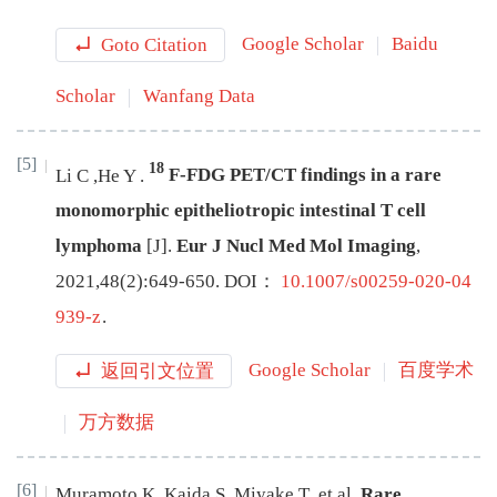
Goto Citation
Google Scholar
Baidu
Scholar
Wanfang Data
[5]
18
Li
C
,
He
Y
.
F-FDG PET/CT findings in a rare
monomorphic epitheliotropic intestinal T cell
lymphoma
[J
]
.
Eur J Nucl Med Mol Imaging
,
2021
,
48
(
2
):
649
-
650
.
DOI：
10.1007/s00259-020-04
939-z
.
返回引文位置
Google Scholar
百度学术
万方数据
[6]
Muramoto
K
,
Kaida
S
,
Miyake
T
,
et al
.
Rare