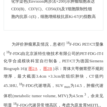
化学染色(Envision两步法×200)示肿瘤细胞表达
CD3(B)、CD7(C)、CD56(D)及T细胞限制性细
胞内抗原-1(E)，细胞增殖核抗原Ki-67(F)指数高
18
为评价肿瘤累及情况，患者行
F-FDG PET/CT显像
18
(
F-FDG由北京派特生物技术有限公司的PET-FDG-IT-I
化学合成模块科室自行制备，PET/CT为德国Siemens
Biograph 16)(
图2A
，
图2B
)示：胃体大弯侧胃壁不规则
增厚，最大截面3.4cm ×3.3cm软组织肿块，CT值约
18
45.3HU,
F-FDG代谢增高，SUV
为14.5，肿瘤代谢
max
3
体积(metabolic tumor volume, MTV)为4.5cm
，余未见
18
明显
F-FDG代谢异常增高区，考虑为原发胃MEITL。