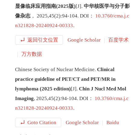
显像临床应用指南(2025版)
[J
]
.
中华核医学与分子影
像杂志
，
2025
,
45
(
2
):
94
-
104
.
DOI：
10.3760/cma.j.c
n321828-20240924-00333
.
返回引文位置
Google Scholar
百度学术
万方数据
Chinese Society of Nuclear Medicine
.
Clinical
practice guideline of PET/CT and PET/MR in
lymphoma (2025 edition)
[J
]
.
Chin J Nucl Med Mol
Imaging
,
2025
,
45
(
2
):
94
-
104
.
DOI：
10.3760/cma.j.c
n321828-20240924-00333
.
Goto Citation
Google Scholar
Baidu