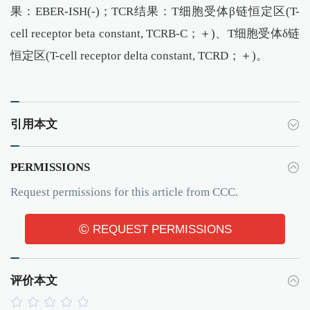
果：EBER-ISH(-)；TCR结果：T细胞受体β链恒定区(T-
cell receptor beta constant, TCRB-C；＋)、T细胞受体δ链
恒定区(T-cell receptor delta constant, TCRD；＋)。
引用本文
PERMISSIONS
Request permissions for this article from CCC.
©
REQUEST PERMISSIONS
评价本文