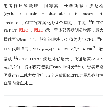
患者行环磷酰胺＋阿霉素＋长春新碱＋泼尼松
(cyclophosphamide＋doxorubicin＋oncovin＋
18
prednisone, CHOP)方案化疗4个周期。中期
F-FDG
PET/CT(
图2C
，
图2D
)示：胃体部胃壁明显增厚，最大
18
横截面5.9cm ×4.5cm软组织肿块，CT值约为50.7HU,
F-
3
FDG代谢增高，SUV
为22.4，MTV为62.47cm
，较
max
18
基线
F-FDG PET/CT病灶体积增大，代谢增高(ΔSUV
为7.9)，提示较前进展(Deauville评分5分)。患者未遵
max
医嘱进行二线方案化疗，2个月后因MEITL进展及弥散性
血管内凝血死亡。