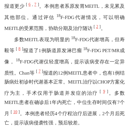
[
6
,
7
]
报道更少
。本例患者系原发胃MEITL，未见累及
18
其他部位。通过评估
F-FDG代谢情况，可以明确
[
2
]
MEITL的受累范围，协助分期及治疗随访
。
18
多数MEITL表现为明显的
F-FDG代谢增高，但寿
[
8
]
18
毅等
报道了1例肠道原发淋巴瘤
F-FDG PET/MR成
18
像，
F-FDG代谢仅轻度增高，提示该病变存在一定异
[
7
]
质性。Chan等
报道的12例MEITL患者中，也有1例结
肠病灶初诊时代谢基本正常。MEITL治疗以CHOP方案化
[
9
]
疗为主，手术仅用于肠道并发症的治疗
。多数
MEITL患者在确诊后1年内死亡，中位生存时间仅有7个
[
10
]
月
。本例患者经历4个疗程治疗后进展，2个月后死
亡，提示该病侵袭性强，预后较差。