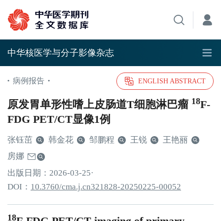
中华核医学与分子影像杂志
病例报告
•
•
ENGLISH ABSTRACT
18
原发胃单形性嗜上皮肠道T细胞淋巴瘤
F-
FDG PET/CT显像1例
张钰茁
韩金花
邹鹏程
王锐
王艳丽
房娜
出版日期：
2026
-03
-25
·
DOI：
10.3760/cma.j.cn321828-20250225-00052
18
F-FDG PET/CT imaging of primary