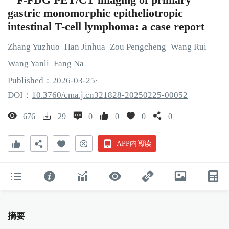
gastric monomorphic epitheliotropic
intestinal T-cell lymphoma: a case report
Zhang
Yuzhuo
Han
Jinhua
Zou
Pengcheng
Wang
Rui
Wang
Yanli
Fang
Na
Published：
2026
-03
-25
·
DOI：
10.3760/cma.j.cn321828-20250225-00052
676
29
0
0
0
0
APP内阅读
摘要