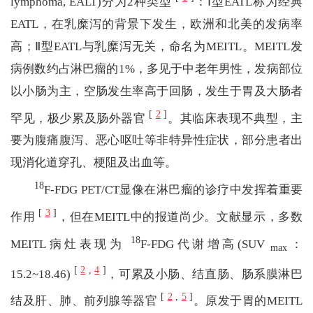
lymphoma, EALT)分为2种类型
：Ⅰ型EATL称为经典
EATL，在乳糜泻的背景下发生，欧洲和北美的发病率
高；Ⅱ型EATL与乳糜泻无关，命名为MEITL。MEITL发
病例数约占淋巴瘤的1%，多见于中老年男性，发病部位
以小肠为主，空肠发生率高于回肠，发生于胃及大肠者
[
2
]
罕见，极少累及肠外器官
。其临床表现不典型，主
要为腹痛腹泻、恶心呕吐等非特异性症状，部分患者出
现消化道穿孔、梗阻及出血等。
18
F-FDG PET/CT显像在淋巴瘤的诊疗中发挥着重要
[
3
]
作用
，但在MEITL中的报道尚少。文献显示，多数
18
MEITL病灶表现为
F-FDG代谢增高(SUV
：
max
[
2
,
4
]
15.2~18.46)
，可累及小肠、结直肠、肠系膜淋巴
[
2
,
5
]
结及肝、肺、前列腺等器官
。原发于胃的MEITL