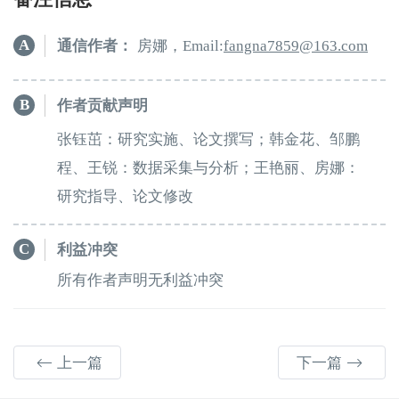
A
通信作者：
房娜，Email:
9587angnaf
61
.3
moc
B
作者贡献声明
张钰茁：研究实施、论文撰写；韩金花、邹鹏
程、王锐：数据采集与分析；王艳丽、房娜：
研究指导、论文修改
C
利益冲突
所有作者声明无利益冲突
上一篇
下一篇