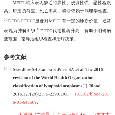
MEITL临床表现缺乏特异性、侵袭性强、恶性程度
高、肿瘤负荷重、死亡率高，确诊依赖于病理学检查。
18
F-FDG PET/CT显像对MEITL有一定的诊断价值，通常
18
表现为肿瘤组织
F-FDG代谢显著升高，有助于明确病
变范围，指导活组织检查和治疗决策。
参考文献
[1]
Swerdlow
SH
,
Campo
E
,
Pileri
SA
,
et al
.
The 2016
revision of the World Health Organization
classification of lymphoid neoplasms
[J
]
.
Blood
,
2016
,
127
(
20
):
2375
-
2390
.
DOI：
10.1182/blood-201
6-01-643569
.
返回引文位置
Google Scholar
百度学术