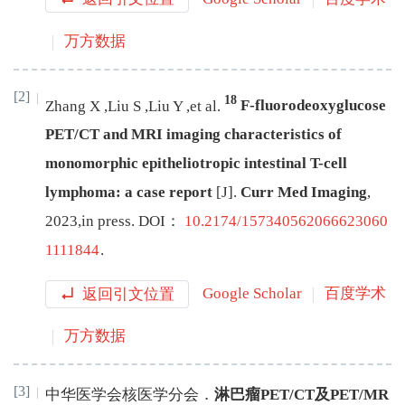
万方数据
[2]
18
Zhang
X
,
Liu
S
,
Liu
Y
,
et al
.
F-fluorodeoxyglucose
PET/CT and MRI imaging characteristics of
monomorphic epitheliotropic intestinal T-cell
lymphoma: a case report
[J
]
.
Curr Med Imaging
,
2023
,
in press. DOI：
10.2174/157340562066623060
1111844
.
返回引文位置
Google Scholar
百度学术
万方数据
[3]
中华医学会核医学分会
．
淋巴瘤PET/CT及PET/MR