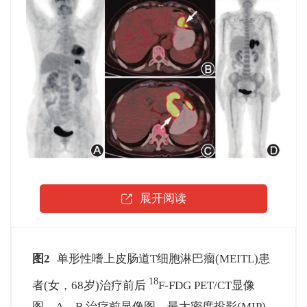
展开阅读
图2
单形性嗜上皮肠道T细胞淋巴瘤(MEITL)患
18
者(女，68岁)治疗前后
F-FDG PET/CT显像
图 A，B.治疗前显像图，最大密度投影(MIP)