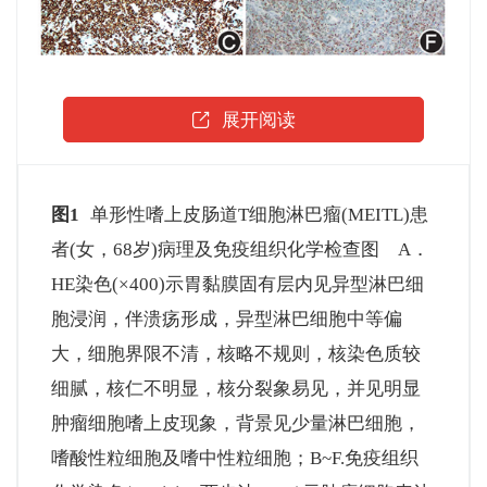
展开阅读
图1
单形性嗜上皮肠道T细胞淋巴瘤(MEITL)患
者(女，68岁)病理及免疫组织化学检查图 A．
HE染色(×400)示胃黏膜固有层内见异型淋巴细
胞浸润，伴溃疡形成，异型淋巴细胞中等偏
大，细胞界限不清，核略不规则，核染色质较
细腻，核仁不明显，核分裂象易见，并见明显
肿瘤细胞嗜上皮现象，背景见少量淋巴细胞，
嗜酸性粒细胞及嗜中性粒细胞；B~F.免疫组织