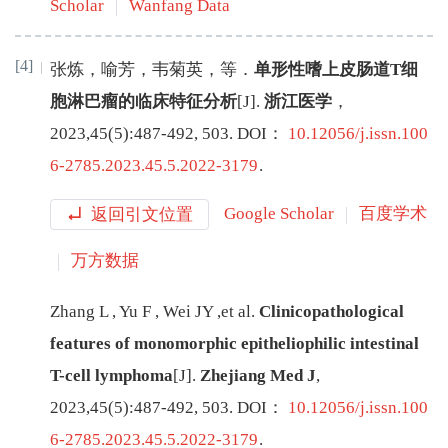
Scholar
Wanfang Data
[4]
张炼
，
喻芳
，
韦菊英
，
等
．
单形性嗜上皮肠道T细
胞淋巴瘤的临床特征分析
[J
]
.
浙江医学
，
2023
,
45
(
5
):
487
-
492, 503
.
DOI：
10.12056/j.issn.100
6-2785.2023.45.5.2022-3179
.
返回引文位置
Google Scholar
百度学术
万方数据
Zhang
L
,
Yu
F
,
Wei
JY
,
et al
.
Clinicopathological
features of monomorphic epitheliophilic intestinal
T-cell lymphoma
[J
]
.
Zhejiang Med J
,
2023
,
45
(
5
):
487
-
492, 503
.
DOI：
10.12056/j.issn.100
6-2785.2023.45.5.2022-3179
.