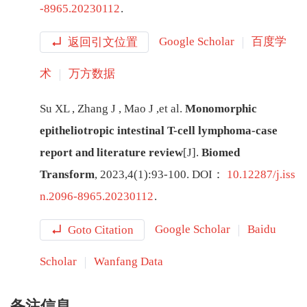
-8965.20230112
.
返回引文位置
Google Scholar
百度学
术
万方数据
Su
XL
,
Zhang
J
,
Mao
J
,
et al
.
Monomorphic
epitheliotropic intestinal T-cell lymphoma-case
report and literature review
[J
]
.
Biomed
Transform
,
2023
,
4
(
1
):
93
-
100
.
DOI：
10.12287/j.iss
n.2096-8965.20230112
.
Goto Citation
Google Scholar
Baidu
Scholar
Wanfang Data
备注信息