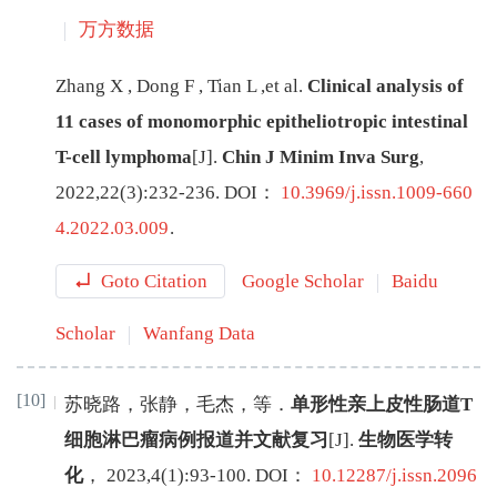
万方数据
Zhang
X
,
Dong
F
,
Tian
L
,
et al
.
Clinical analysis of
11 cases of monomorphic epitheliotropic intestinal
T-cell lymphoma
[J
]
.
Chin J Minim Inva Surg
,
2022
,
22
(
3
):
232
-
236
.
DOI：
10.3969/j.issn.1009-660
4.2022.03.009
.
Goto Citation
Google Scholar
Baidu
Scholar
Wanfang Data
[10]
苏晓路
，
张静
，
毛杰
，
等
．
单形性亲上皮性肠道T
细胞淋巴瘤病例报道并文献复习
[J
]
.
生物医学转
化
，
2023
,
4
(
1
):
93
-
100
.
DOI：
10.12287/j.issn.2096